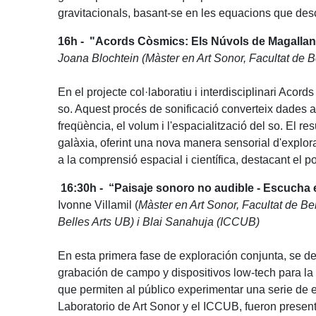
gravitacionals, basant-se en les equacions que desc
16h -
"Acords Còsmics: Els Núvols de Magallan
Joana Blochtein (Màster en Art Sonor, Facultat de 
En el projecte col·laboratiu i interdisciplinari Ac
so. Aquest procés de sonificació converteix dades
freqüència, el volum i l'espacialització del so. El r
galàxia, oferint una nova manera sensorial d'explorar
a la comprensió espacial i científica, destacant el po
16:30h - “Paisaje sonoro no audible - Escucha 
Ivonne Villamil (
Màster en Art Sonor, Facultat de Be
Belles Arts UB) i Blai Sanahuja (ICCUB)
En esta primera fase de exploración conjunta, se d
grabación de campo y dispositivos low-tech para l
que permiten al público experimentar una serie de 
Laboratorio de Art Sonor y el ICCUB, fueron present