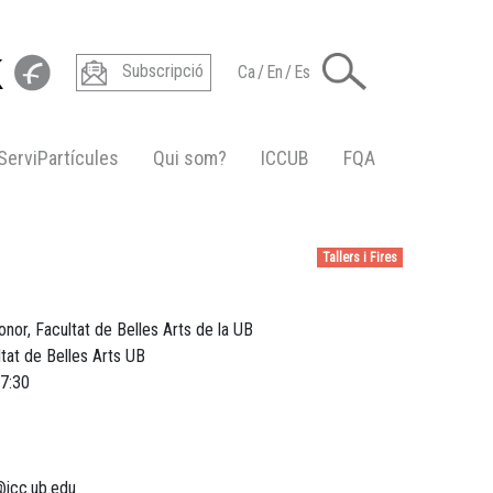
Subscripció
Ca
/
En
/
Es
ServiPartícules
Qui som?
ICCUB
FQA
Tallers i Fires
onor, Facultat de Belles Arts de la UB
ltat de Belles Arts UB
7:30
@icc.ub.edu