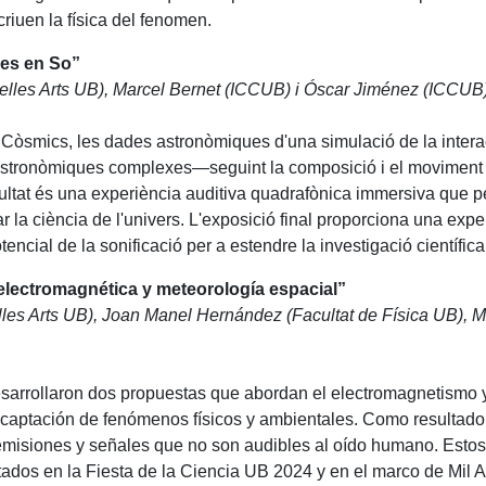
riuen la física del fenomen.
es en So”
Belles Arts UB), Marcel Bernet (ICCUB) i Óscar Jiménez (ICCUB
ords Còsmics, les dades astronòmiques d'una simulació de la int
 astronòmiques complexes—seguint la composició i el moviment 
esultat és una experiència auditiva quadrafònica immersiva que p
 la ciència de l'univers. L'exposició final proporciona una expe
tencial de la sonificació per a estendre la investigació científic
electromagnética y meteorología espacial”
lles Arts UB), Joan Manel Hernández (Facultat de Física UB), M
esarrollaron dos propuestas que abordan el electromagnetismo y
a captación de fenómenos físicos y ambientales. Como resultad
emisiones y señales que no son audibles al oído humano. Estos 
ados en la Fiesta de la Ciencia UB 2024 y en el marco de Mil A