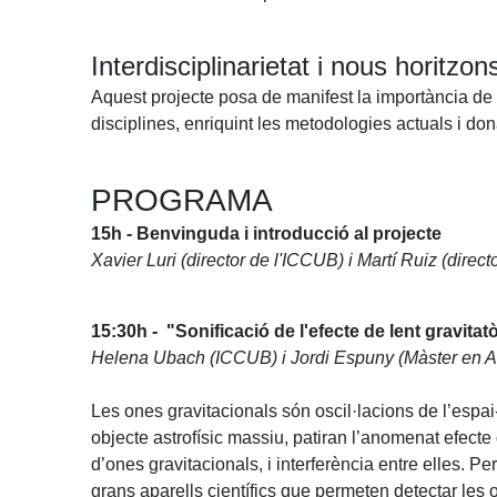
Interdisciplinarietat i nous horitzon
Aquest projecte posa de manifest la importància de la
disciplines, enriquint les metodologies actuals i do
PROGRAMA
15h - Benvinguda i introducció al projecte
Xavier Luri (director de l'ICCUB) i Martí Ruiz (direc
15:30h -
"Sonificació de l'efecte de lent gravita
Helena Ubach (ICCUB) i Jordi Espuny (Màster en Ar
Les ones gravitacionals són oscil·lacions de l’espa
objecte astrofísic massiu, patiran l’anomenat efecte 
d’ones gravitacionals, i interferència entre elles. P
grans aparells científics que permeten detectar les 