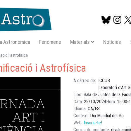
a Astronòmica
Fenòmens
Materials
Notícies
Vés
acio i astrofisica
al
ificació i Astrofísica
contingut
A càrrec de
ICCUB
Laboratori d'Art S
Lloc
Sala de Juntes de la Facu
Data
22/10/2024
Hora
15:00
1
Idioma
CA
ES
Context
Dia Mundial del So
Web
Inscriu-te!
Correu de contacte
divulgacio