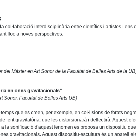
s
 col·laboració interdisciplinària entre científics i artistes i en
nant lloc a noves perspectives.
tor del Màster en Art Sonor de la Facultat de Belles Arts de la UB
tòria en ones gravitacionals”
t Sonor, Facultat de Belles Arts UB)
i-temps que es creen, per exemple, en col·lisions de forats negr
de lent gravitatòria, que les distorsionarà i deflectirà. Aquest e
er a la sonificació d'aquest fenomen es proposa un dispositiu qu
ones gravitacionals. Aquest dispositiu-escultura és un aparell el