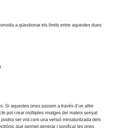
s convida a qüestionar els límits entre aquestes dues
)
es. Si aquestes ones passen a través d’un altre
fecte pot crear múltiples imatges del mateix senyal
e podria ser vist com una versió miniaturitzada dels
ectrònic que permet generar i sonificar les ones