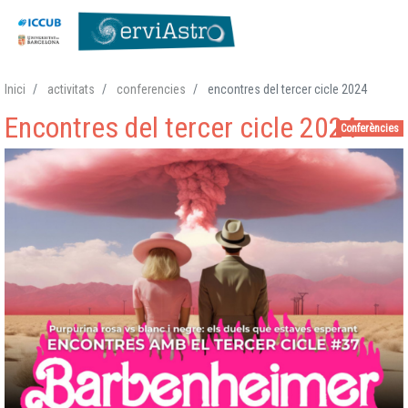
Vés
Inici
activitats
conferencies
encontres del tercer cicle 2024
al
Encontres del tercer cicle 2024
contingut
Conferències