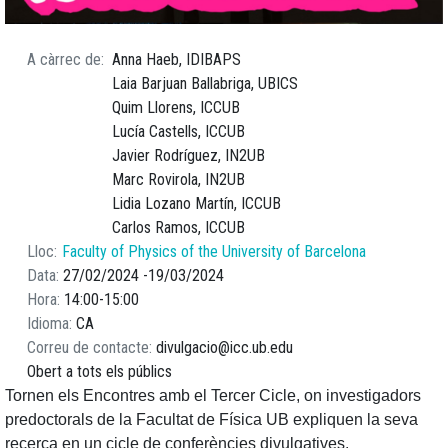
A càrrec de
Anna Haeb, IDIBAPS
Laia Barjuan Ballabriga, UBICS
Quim Llorens, ICCUB
Lucía Castells, ICCUB
Javier Rodríguez, IN2UB
Marc Rovirola, IN2UB
Lidia Lozano Martín, ICCUB
Carlos Ramos, ICCUB
Lloc
Faculty of Physics of the University of Barcelona
Data
27/02/2024
19/03/2024
Hora
14:00
15:00
Idioma
CA
Correu de contacte
divulgacio@icc.ub.edu
Obert a tots els públics
Tornen els Encontres amb el Tercer Cicle, on investigadors
predoctorals de la Facultat de Física UB expliquen la seva
recerca en un cicle de conferències divulgatives.