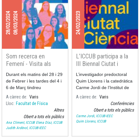
28/02/2024
08/03/2024
24/02/2023
Som recerca en
L’ICCUB participa a la
Femení - Visita als
III Biennal Ciutat i
laboratoris
Ciència
Durant els matins del 28 i 29
L’investigador predoctoral
de Febrer i les tardes del 4 i
Quim Llorens i la catedràtica
6 de Març tindreu
Carme Jordi de l’Institut de
l'oportunitat de conèixer el
Ciències del Cosmos de la
A càrrec de
Varis
A càrrec de
Varis
treball d'algunes
Universitat de Barcelona
Lloc
Facultat de Física
Conferències
doctorandes de la facultat de
partici
Altres
Obert a tots els públics
física.
Carme Jordi, ICCUB-IEEC
Obert a tots els públics
Quim Llorens, ICCUB
Ana Climent, ICCUB
Elena Díaz, ICCUB
Judith Ardèvol, ICCUB-IEEC