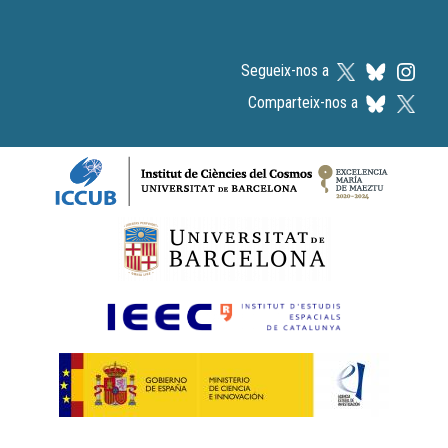
Segueix-nos a
Comparteix-nos a
Logos footer