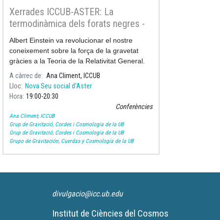
Xerrades ICCUB-ASTER: La
termodinàmica dels forats negres -
D'Albert Einstein a Stephen Hawking
Albert Einstein va revolucionar el nostre
coneixement sobre la força de la gravetat
gràcies a la Teoria de la Relativitat General.
A càrrec de
Ana Climent, ICCUB
Lloc
Nova Seu social d'Aster
Hora
19:00
20:30
Conferències
Ana Climent, ICCUB
Grup de Gravitació, Cordes i Cosmologia de la UB
Grup de Gravitació, Cordes i Cosmologia de la UB
Grupo de Gravitación, Cuerdas y Cosmología de la UB
divulgacio@icc.ub.edu
Institut de Ciències del Cosmos