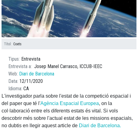
Títol
Coets
Tipus
Entrevista
Entrevista a
Josep Manel Carrasco, ICCUB-IEEC
Web
Diari de Barcelona
Data
12/11/2020
Idioma
CA
L'investigador parla sobre l'estat de la competició espacial i
del paper que té l'
Agència Espacial Europea
, on la
col·laboració entre els diferents estats és vital. Si vols
descobrir més sobre l'actual estat de les missions espacials,
no dubtis en llegir aquest article de
Diari de Barcelona.