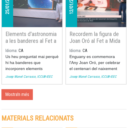
25/01/2023
12/01/2023
Elements d'astronomia
Recordem la figura de
a les banderes al Fet a
Joan Oró al Fet a Mida
Mida
Idioma
CA
Idioma
CA
Us heu preguntat mai perquè
Enguany es commemora
hi ha banderes que
l'Any Joan Oró, per celebrar
incorporen elements
el centenari del naixement
astronòmics (estrelles,
del bioquímic lleidatà
Josep Manel Carrasco, ICCUB-IEEC
Josep Manel Carrasco, ICCUB-IEEC
llunes, el sol)? Aquesta
llicenciat a la Universitat de
setmana l'astrònom de
Barcelona. Recordem
l'Institut de Ciències del
l'empremta que va deixar al
Mostra'n més
Cosmos de la Universitat de
món de la ciència amb
Barcelona Josep Manel
l'astrònom de l'Institut de
Carrasco ens porta un recull
Ciències del Cosmos de la
MATERIALS RELACIONATS
de les més curioses i ens
UB (ICCUB) Josep Manel
explica el seu significat.
Carrasco.