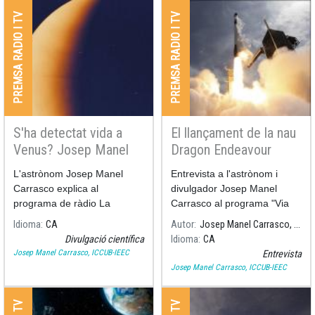
PREMSA RADIO I TV
PREMSA RADIO I TV
Podeu veure la seva
Podeu veure la seva
participació aquí:
participació aquí:
S'ha detectat vida a
El llançament de la nau
Venus? Josep Manel
Dragon Endeavour
Carrasco en parla a
explicat a Rac1
L'astrònom Josep Manel
Entrevista a l'astrònom i
Ràdio Sant Boi
Carrasco explica al
divulgador Josep Manel
programa de ràdio La
Carrasco al programa "Via
República Santboiana de
Lliure" a RAC1, amb el motiu
Idioma
CA
Autor
Josep Manel Carrasco, ICCUB-IEEC
Ràdio Sant Boi, la detecció
del llançament de la nau
Divulgació científica
Idioma
CA
de fosfà a l'atmosfera de
"Dragon Endeavour" de la
Josep Manel Carrasco, ICCUB-IEEC
Entrevista
Venus.
NASA i SpaceX.
Josep Manel Carrasco, ICCUB-IEEC