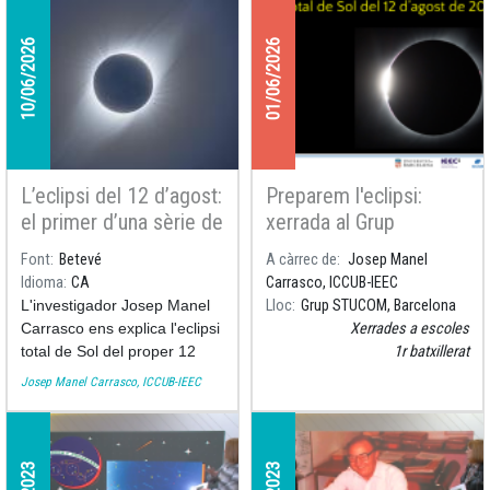
10/06/2026
01/06/2026
L’eclipsi del 12 d’agost:
Preparem l'eclipsi:
el primer d’una sèrie de
xerrada al Grup
tres eclipsis en dos
STUCOM
Font
Betevé
A càrrec de
Josep Manel
anys
Idioma
CA
Carrasco, ICCUB-IEEC
L'investigador Josep Manel
Lloc
Grup STUCOM, Barcelona
Carrasco ens explica l'eclipsi
Xerrades a escoles
total de Sol del proper 12
1r batxillerat
d'agost de 2026 a
Betevé
.
Josep Manel Carrasco, ICCUB-IEEC