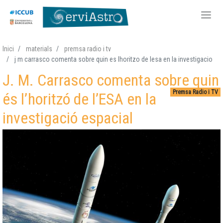
Vés
Inici
materials
premsa radio i tv
al
j m carrasco comenta sobre quin es lhoritzo de lesa en la investigacio
contingut
J. M. Carrasco comenta sobre quin
Premsa Radio i TV
és l’horitzó de l’ESA en la
investigació espacial