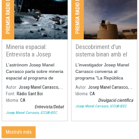
PREMSA RADIO I TV
PREMSA RADIO I TV
Mineria espacial:
Descobriment d'un
Entrevista a Josep
sistema binari amb el
Manel Carrasco
telescopi Joan Oró
L'astrònom Josep Manel
L'investigador Josep Manel
Carrasco parla sobre mineria
Carrasco conversa al
espacial al programa de
programa "La República
Ràdio Sant Boi La República
Santboiana" de la Ràdio Sant
Autor
Josep Manel Carrasco, ICCUB-IEEC
Autor
Josep Manel Carrasco, ICCUB-IEEC
Santboiana.
Boi sobre el descobriment
Font
Ràdio Sant Boi
Idioma
CA
del sistema binari amb el
Idioma
CA
Divulgació científica
telescopi Joan Oró del
Josep Manel Carrasco, ICCUB-IEEC
Entrevista/Debat
Montsec.
Josep Manel Carrasco, ICCUB-IEEC
Mostra'n més