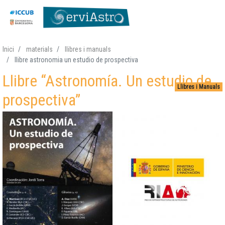
Vés
Inici
materials
llibres i manuals
al
llibre astronomia un estudio de prospectiva
contingut
Llibre “Astronomía. Un estudio de
Llibres i Manuals
prospectiva”