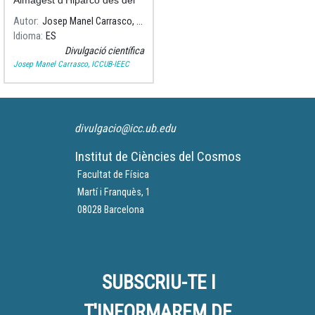
Almagest d’Hiparco des del
catàleg d’estrelles de milions
Autor
Josep Manel Carrasco, ICCUB-IEEC
de milions de Gaia de l’ESA.
Idioma
ES
Divulgació científica
Josep Manel Carrasco, ICCUB-IEEC
divulgacio@icc.ub.edu
Institut de Ciències del Cosmos
Facultat de Física
Martí i Franquès, 1
08028 Barcelona
SUBSCRIU-TE I
T'INFORMAREM DE