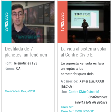
L’activitat s’emmarca dins del
programa de divulgació
científica del municipi i va
28/02/2025
17/02/2025
reunir un públic familiar amb
un clar interès per
l’astronomia i la física
moderna.
Desfilada de 7
La vida al sistema solar
planetes: un fenòmen
al Centre Cívic El
astronòmic excepcional
Guinardó
Font
Telenotícies TV3
En aquesta xerrada es farà
Idioma
CA
un repàs a les
característiques dels
diferents planetes i satèl·lits
A càrrec de
Xavier Luri, ICCUB
del sistema solar per
[IEEC-UB]
analitzar la possibilitat de
Daniel Marín Pina, ICCUB
Lloc
Centre Cívic Guinardó
Aquest divendres es podran
que hi hagi vida.
Conferències
veure al cel -amb telescopi o
Obert a tots els públics
binocles- els planetes del
Xavier Luri
sistema solar. L'investigador
Xavier Luri, ICCUB [IEEC-UB]