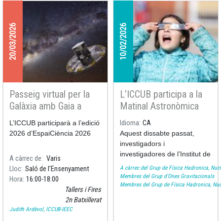
20/03/2026
10/02/2026
Passeig virtual per la
L’ICCUB participa a la
Galàxia amb Gaia a
Matinal Astronòmica
l'Espai Ciència 2026
del Febrer Científic a
L’ICCUB participarà a l’edició
Idioma
CA
Les Franqueses del
2026 d’
EspaiCiència 2026
Aquest dissabte passat,
Vallès
investigadors i
investigadores de l’Institut de
A càrrec de
Varis
Ciències del Cosmos de la
A càrrec del Grup de Física Hadronica, Nucl
Lloc
Saló de l'Ensenyament
Universitat de Barcelona
Membres del Grup d'Ones Gravitacionals
Hora
16:00
18:00
Membres del Grup de Física Hadronica, Nuc
(ICCUB) van participar a la
Tallers i Fires
Matinal Astronòmica del
2n Batxillerat
Febrer Científic
, celebrada
Judith Ardèvol, ICCUB-IEEC
a Les Franqueses del Vallès.