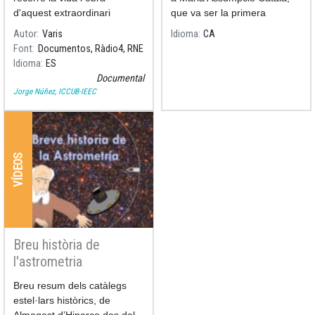
d'aquest extraordinari
que va ser la primera
astrònom amb l'ajuda dels
professora numerària
Autor
Varis
Idioma
CA
professors d'Història de la
astrònoma a la universitat
Font
Documentos, Ràdio4, RNE
Ciència, Antoni Roca-Rosell i
espanyola.
Idioma
ES
Pedro Ruiz-Castell. Intervé
Documental
també l'actual director de
Jorge Núñez, ICCUB-IEEC
l'Observatori Fabra i
catedràtic de Física Quàntica
i Astrofísica, Jorge Núñez.
VÍDEOS
Breu història de
l'astrometria
Breu resum dels catàlegs
estel·lars històrics, de