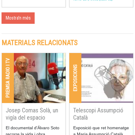
predoctoral de l'ICCUB
Dani
Marín
us n'explica la ciència
al darrere al Telenotícies de
Mostra'n més
TV3.
MATERIALS RELACIONATS
PREMSA RADIO I TV
EXPOSICIONS
Josep Comas Solà, un
Telescopi Assumpció
vigía del espacio
Català
El documental d'Álvaro Soto
Exposició que ret homenatge
recorre la vida i obra
a Maria Assumpció Català,