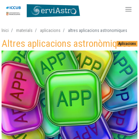
Vés
Inici
materials
aplicacions
altres aplicacions astronomiques
al
Altres aplicacions astronòmiques
contingut
Aplicacions