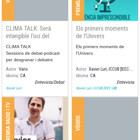
CLIMA TALK: Serà
Els primers moments
intangible l’oci del
de l’Univers
futur?
CLIMA TALK
Els primers moments de
Sessions de debat-podcast
l’Univers.
per desgranar i debatre
solucions a l'emergència
Autor
Varis
Autor
Xavier Luri, ICCUB [IEEC-UB]
climàtica, sota el lema
Idioma
CA
Idioma
CA
"DESMATERIALITZANT".
Entrevista/Debat
Entrevista
Xavier Luri
Xavier Luri, ICCUB [IEEC-UB]
PREMSA RADIO I TV
VÍDEOS