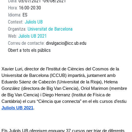
Data
05/07/2021
09/08/2021
Hora
16:00
20:30
Idioma
ES
Context
Juliols UB
Organitza
Universitat de Barcelona
Web
Juliols UB 2021
Correu de contacte
divulgacio@icc.ub.edu
Obert a tots els públics
Xavier Luri, director de l’Institut de Ciències del Cosmos de la 
Universitat de Barcelona (ICCUB) impartirà, juntament amb 
Eduardo Sáenz de Cabezón (Universitat de la Rioja), Helena 
González (directora de Big Van Ciencia), Oriol Marimon (membre 
de Big Van Ciencia) i Diego Herranz (Institut de Física de 
Cantàbria) el curs “Ciència que connecta” en el els cursos d’estiu 
Juliols UB 2021
.
Els Juliols UB ofereixen enguany 37 cursos per triar de diferents 