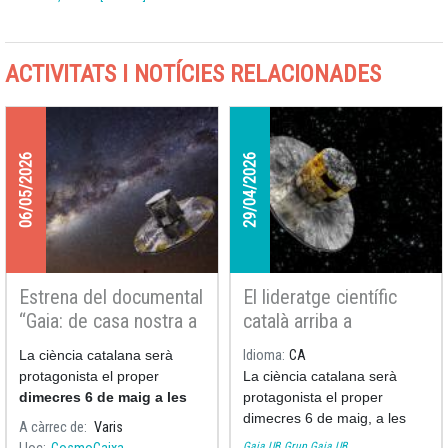
ACTIVITATS I NOTÍCIES RELACIONADES
06/05/2026
29/04/2026
Estrena del documental
El lideratge científic
“Gaia: de casa nostra a
català arriba a
l’Univers” de Big Van
CosmoCaixa amb
La ciència catalana serà
Idioma
CA
Ciencia
l’estrena de “Gaia: de
protagonista el proper
La ciència catalana serà
casa nostra a l’Univers”
dimecres 6 de maig a les
protagonista el proper
18:30 h
, amb l’estrena del
dimecres 6 de maig, a les
A càrrec de
Varis
documental
“
Gaia: de casa
18:30, amb l’estrena del
Gaia UB
Grup Gaia UB