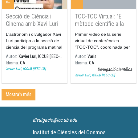
Secció de Ciència i
TOC-TOC Virtual: "El
Cinema amb Xavi Luri
mètode científic a la
vida quotidiana"
L'astrònom i divulgador Xavi
Primer vídeo de la sèrie
Luri participa a la secció de
virtual de conferències
ciència del programa matinal
"TOC-TOC", coordinada per
"Són 4 dies", a l'emissora
al UB Divulga.
Autor
Xavier Luri, ICCUB [IEEC-UB]
Autor
Varis
RNE 4, comentant la ciència
Idioma
CA
Idioma
CA
darrera d'algunes de les
Xavier Luri, ICCUB [IEEC-UB]
Divulgació científica
pel·lícules més famoses
Xavier Luri, ICCUB [IEEC-UB]
sobre l'espai.
Mostra'n més
divulgacio@icc.ub.edu
Institut de Ciències del Cosmos