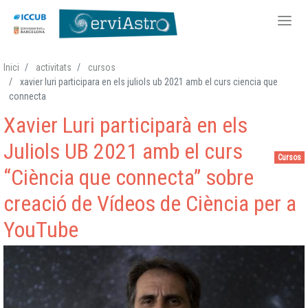
Vés
Inici
activitats
cursos
al
xavier luri participara en els juliols ub 2021 amb el curs ciencia que
contingut
connecta
Xavier Luri participarà en els
Juliols UB 2021 amb el curs
Cursos
“Ciència que connecta” sobre
creació de Vídeos de Ciència per a
YouTube