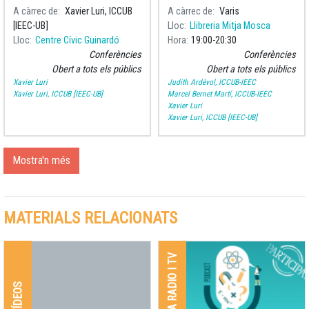
diferents planetes i satèl·lits
recorregut històric per veure
A càrrec de
Xavier Luri, ICCUB
A càrrec de
Varis
del sistema solar per
com ha evolucionat l'estudi
[IEEC-UB]
Lloc
Llibreria Mitja Mosca
analitzar la possibilitat de
de les estrelles i quins han
Lloc
Centre Cívic Guinardó
Hora
19:00
20:30
que hi hagi vida.
sigut els seus protagonistes,
Conferències
Conferències
i sob
Obert a tots els públics
Obert a tots els públics
Xavier Luri
Judith Ardèvol, ICCUB-IEEC
Xavier Luri, ICCUB [IEEC-UB]
Marcel Bernet Martí, ICCUB-IEEC
Xavier Luri
Xavier Luri, ICCUB [IEEC-UB]
Mostra'n més
MATERIALS RELACIONATS
PREMSA RADIO I TV
VÍDEOS