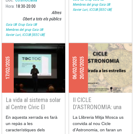
Lloc
CosmoCaixa
nostra a l’Univers
documental “
Gaia: de casa
Membres del grup Gaia UB
Hora
18:30
20:00
Xavier Luri, ICCUB [IEEC-UB]
nostra a l’Univers
” a l’Auditori
Altres
Principal del CosmoCaixa a
Obert a tots els públics
Barcelona.
Gaia UB
Grup Gaia UB
Membres del grup Gaia UB
Xavier Luri, ICCUB [IEEC-UB]
17/02/2025
06/02/2025
20/02/2025
La vida al sistema solar
II CICLE
al Centre Cívic El
D’ASTRONOMIA: una
Guinardó
mirada a les estrelles
En aquesta xerrada es farà
La Llibreria Mitja Mosca us
un repàs a les
convida al nou Cicle
característiques dels
d'Astronomia, on faran un