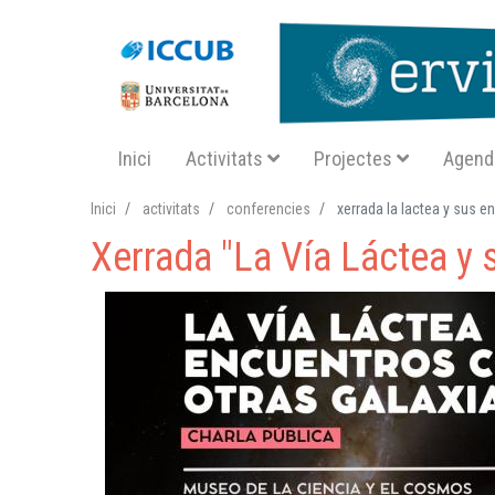
Navegació principal SA
Inici
Activitats
Projectes
Agend
Inici
activitats
conferencies
xerrada la lactea y sus e
Xerrada "La Vía Láctea y 