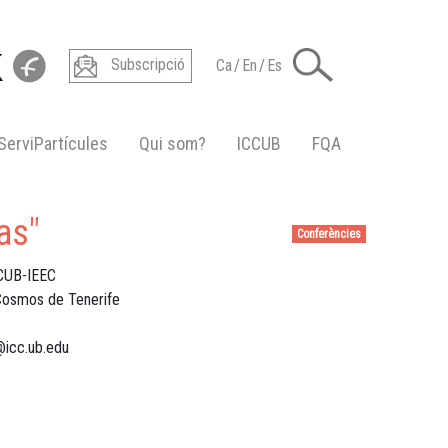
Subscripció
Ca
/
En
/
Es
ServiPartícules
Qui som?
ICCUB
FQA
as"
Conferències
CCUB-IEEC
 Cosmos de Tenerife
@icc.ub.edu