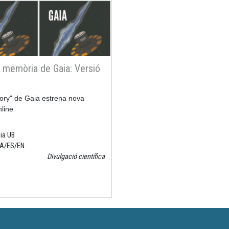
 memòria de Gaia: Versió
ory" de Gaia estrena nova
nline
ia UB
A
ES
EN
Divulgació científica