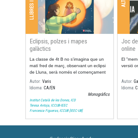
Eclipsis, polzes i mapes
Joc de
galàctics
online
La classe de 4t B no s’imagina que un
El "mem
matí fred de març, observant un eclipsi
versió o
de Lluna, serà només el començament
d’un viatge fascinant.
Autor
Varis
Autor
Ga
Idioma
CA
EN
Idioma
C
Monogràfics
Institut Català de les Dones, ICD
Teresa Antoja, ICCUB-IEEC
Francesca Figueras, ICCUB [IEEC-UB]