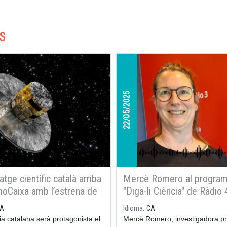
S
22/05/2025
ratge científic català arriba
Mercè Romero al progra
oCaixa amb l’estrena de
"Diga-li Ciència" de Ràdio 
de casa nostra a l’Univers”
A
Idioma
CA
ia catalana serà protagonista el
Mercè Romero, investigadora pr