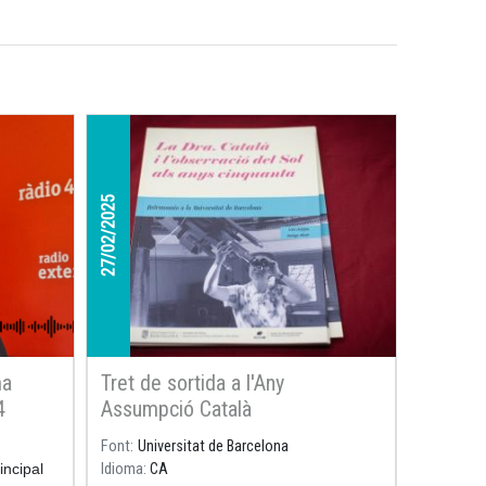
27/02/2025
ma
Tret de sortida a l'Any
4
Assumpció Català
Font
Universitat de Barcelona
incipal
Idioma
CA