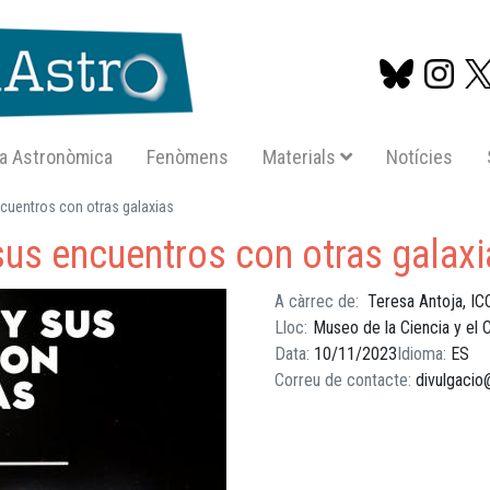
a Astronòmica
Fenòmens
Materials
Notícies
Vés
ncuentros con otras galaxias
al
sus encuentros con otras galaxi
contingut
A càrrec de
Teresa Antoja, I
Lloc
Museo de la Ciencia y el
Data
10/11/2023
Idioma
ES
Correu de contacte
divulgacio