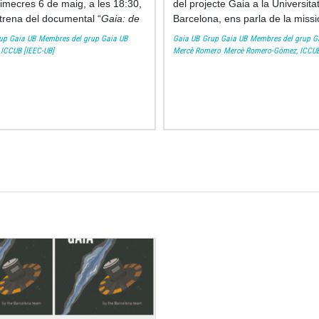
imecres 6 de maig, a les 18:30,
del projecte Gaia a la Universita
trena del documental “
Gaia: de
Barcelona, ens parla de la miss
tra a l’Univers
” a l’Auditori
després
comiat del satèl·lit
el pa
up Gaia UB
Membres del grup Gaia UB
Gaia UB
Grup Gaia UB
Membres del grup G
l del CosmoCaixa a Barcelona.
de març.
, ICCUB [IEEC-UB]
Mercè Romero
Mercè Romero-Gómez, ICCU
Podeu escoltar l'entrevista
aquí
.