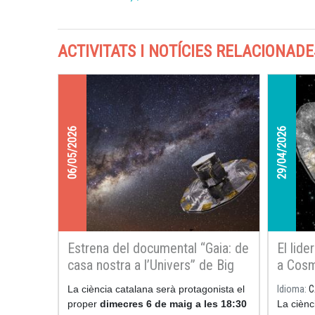
ACTIVITATS I NOTÍCIES RELACIONADE
06/05/2026
29/04/2026
Estrena del documental “Gaia: de
El lide
casa nostra a l’Univers” de Big
a Cosm
Van Ciencia
“Gaia: 
La ciència catalana serà protagonista el
Idioma
C
proper
dimecres 6 de maig a les 18:30
La ciènc