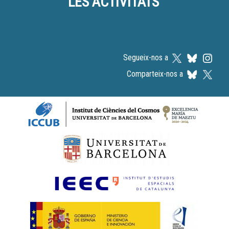
LES ACTIVITATS
Segueix-nos a
Comparteix-nos a
Logos footer