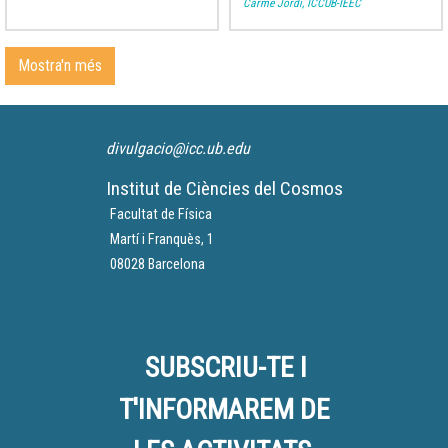
Carme Jordi, ICCUB-IEEC
paradigmes acceptats com al
discurs de caràcter més
especulatiu.
Mostra'n més
divulgacio@icc.ub.edu
Institut de Ciències del Cosmos
Facultat de Física
Martí i Franquès, 1
08028 Barcelona
SUBSCRIU-TE I
T'INFORMAREM DE