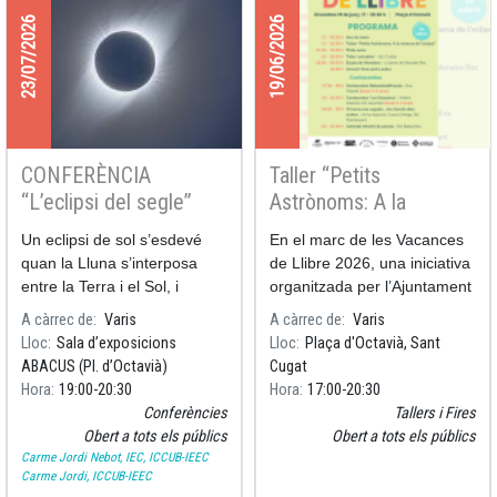
23/07/2026
19/06/2026
CONFERÈNCIA
Taller “Petits
“L’eclipsi del segle”
Astrònoms: A la
recerca de l’eclipsi” a
Un eclipsi de sol s’esdevé
En el marc de les Vacances
Vacances de Llibre
quan la Lluna s’interposa
de Llibre 2026, una iniciativa
entre la Terra i el Sol, i
organitzada per l’Ajuntament
cobreix totalment o
de Sant Cugat, els
A càrrec de
Varis
A càrrec de
Varis
parcialment el disc solar.
investigadors de l'ICCUB
Lloc
Sala d’exposicions
Lloc
Plaça d'Octavià, Sant
participaran al taller “Petits
ABACUS (Pl. d’Octavià)
Cugat
Astrònoms: A la recerca de
Hora
19:00
20:30
Hora
17:00
20:30
l’eclips
Conferències
Tallers i Fires
Obert a tots els públics
Obert a tots els públics
Carme Jordi Nebot, IEC, ICCUB-IEEC
Carme Jordi, ICCUB-IEEC