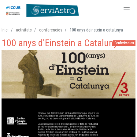
Vés
Inici
activitats
conferencies
100 anys deinstein a catalunya
al
100 anys d'Einstein a Catalunya
contingut
Conferències