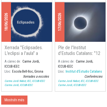
18/06/2026
17/06/2026
Xerrada "Eclipsades.
Ple de l'Institut
L'eclipsi a l'aula" a
d'Estudis Catalans: "12
l'Escola Bell-lloc, Girona
d'agost de 2026:
A càrrec de
Carme Jordi,
A càrrec de
Carme Jordi,
eclipsi total de Sol"
ICCUB-IEEC
ICCUB-IEEC
Lloc
Escola Bell-lloc, Girona
Lloc
Institut d'Estudis Catalans
Xerrades a escoles
Conferències
Carme Jordi Nebot, IEC, ICCUB-IEEC
Carme Jordi Nebot, IEC, ICCUB-IEEC
Carme Jordi, ICCUB-IEEC
Carme Jordi, ICCUB-IEEC
Mostra'n més