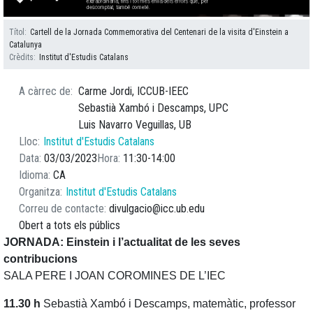
Títol
Cartell de la Jornada Commemorativa del Centenari de la visita d'Einstein a
Catalunya
Crèdits
Institut d'Estudis Catalans
A càrrec de
Carme Jordi, ICCUB-IEEC
Sebastià Xambó i Descamps, UPC
Luis Navarro Veguillas, UB
Lloc
Institut d'Estudis Catalans
Data
03/03/2023
Hora
11:30
14:00
Idioma
CA
Organitza
Institut d'Estudis Catalans
Correu de contacte
divulgacio@icc.ub.edu
Obert a tots els públics
JORNADA: Einstein i l’actualitat de les seves
contribucions
SALA PERE I JOAN COROMINES DE L’IEC
11.30 h
Sebastià Xambó i Descamps, matemàtic, professor