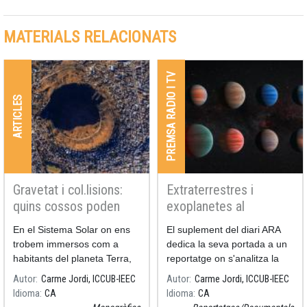
MATERIALS RELACIONATS
PREMSA RADIO I TV
ARTICLES
Gravetat i col.lisions:
Extraterrestres i
quins cossos poden
exoplanetes al
xocar amb nosaltres ?
reportatge del diari
En el Sistema Solar on ens
El suplement del diari ARA
ARA
trobem immersos com a
dedica la seva portada a un
habitants del planeta Terra,
reportatge on s'analitza la
no ens hi trobem pas sols.
recerca de vida
Autor
Carme Jordi, ICCUB-IEEC
Autor
Carme Jordi, ICCUB-IEEC
No només hi ha els altres
extraterrestre.
Idioma
CA
Idioma
CA
planetes i els satèl·lits, sinó