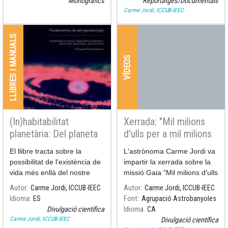
Monogràfics
Reportatges/Documentals
que també hi trobem
Carme Jordi, ICCUB-IEEC
asteroides, cometes i milions
de partícules de pols, cada
LLIBRES I MANUALS
un seguint el seu camí
entorn del Sol.
VÍDEOS
(In)habitabilitat
Xerrada: "Mil milions
planetària: Del planeta
d'ulls per a mil milions
Terra als exoplanetes
d'estrelles"
El llibre tracta sobre la
L'astrònoma Carme Jordi va
possibilitat de l'existència de
impartir la xerrada sobre la
vida més enllà del nostre
missió Gaia "Mil milions d'ulls
planeta,
per a mil milions d'estrelles"
Autor
Carme Jordi, ICCUB-IEEC
Autor
Carme Jordi, ICCUB-IEEC
amb l’astrobiogeologia com
a l'Agrupació Astrobanyoles,
Idioma
ES
Font
Agrupació Astrobanyoles
a punt de trobada de
el passat mes de gener.
Divulgació científica
Idioma
CA
múltiples disciplines que
Podeu recuperar-la al canal
Carme Jordi, ICCUB-IEEC
Divulgació científica
conviden tant al debat sobre
de Youtube de l'Agrupació.