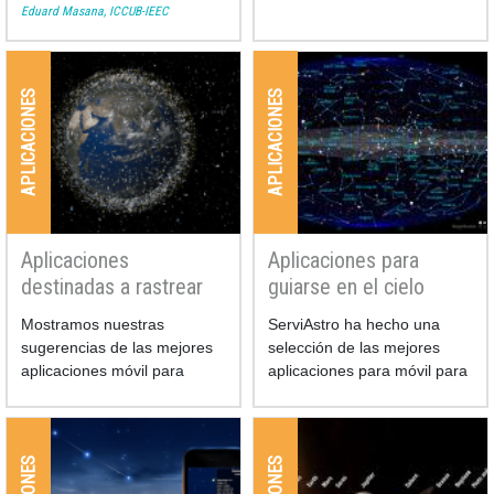
mejorada con un montón de
ESA.
Eduard Masana, ICCUB-IEEC
características nuevas.
APLICACIONES
APLICACIONES
Aplicaciones
Aplicaciones para
destinadas a rastrear
guiarse en el cielo
satélites
(planetarios)
Mostramos nuestras
ServiAstro ha hecho una
sugerencias de las mejores
selección de las mejores
aplicaciones móvil para
aplicaciones para móvil para
rastrear satélites:
poder entender el cielo,
saber qué astro está
observando y en qué
constelación pertenece (en
el caso de que se trate de