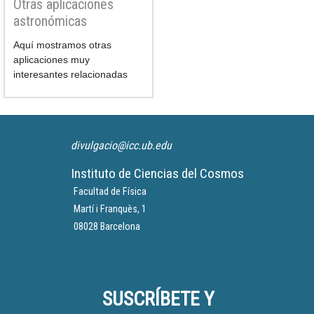
Otras aplicaciones
astronómicas
Aquí mostramos otras
aplicaciones muy
interesantes relacionadas
con el mundo de la
astronomía que no hemos
sabido agrupar en ningún
grupo en concreto.
divulgacio@icc.ub.edu
Instituto de Ciencias del Cosmos
Facultad de Física
Martí i Franquès, 1
08028 Barcelona
SUSCRÍBETE Y