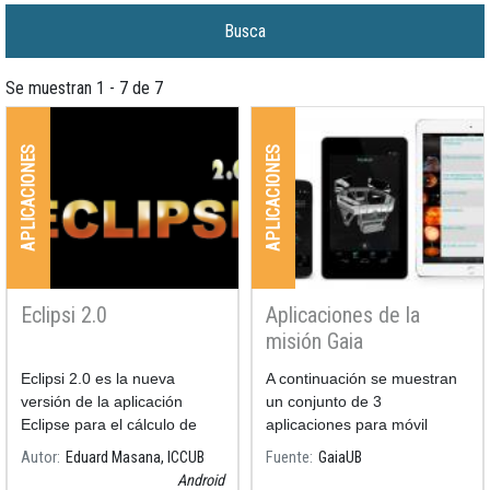
Se muestran 1 - 7 de 7
APLICACIONES
APLICACIONES
Eclipsi 2.0
Aplicaciones de la
misión Gaia
Eclipsi 2.0 es la nueva
A continuación se muestran
versión de la aplicación
un conjunto de 3
Eclipse para el cálculo de
aplicaciones para móvil
eclipses y tránsitos que salió
relacionadas íntimamente
Autor
Eduard Masana, ICCUB
Fuente
GaiaUB
en diciembre de 2012,
con la misión Gaia de la
Android