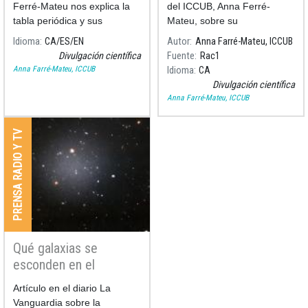
elementos químico
Ferré-Mateu nos explica la
del ICCUB, Anna Ferré-
tabla periódica y sus
Mateu, sobre su
elementos, desd eun punto
investigación en estrellas con
Idioma
CA
ES
EN
Autor
Anna Farré-Mateu, ICCUB
de vista astrofísica. Esta es
baja luminosidad, no
Divulgación científica
Fuente
Rac1
la cuarta y última entrega de
observables hasta hace dos
Anna Farré-Mateu, ICCUB
Idioma
CA
la serie "Descifrando la tabla
años.
Divulgación científica
periódica", dedicada al
Anna Farré-Mateu, ICCUB
aniversario de la famosa
tabla de los elementos.
PRENSA RADIO Y TV
Qué galaxias se
esconden en el
universo?
Artículo en el diario La
Vanguardia sobre la