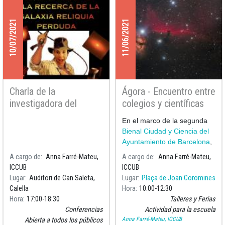
10/07/2021
11/06/2021
Charla de la
Ágora - Encuentro entre
investigadora del
colegios y científicas
ICCUB Anna Ferré-
sobre exoplanetas y
En el marco de la segunda
Mateu al Grupo de
espacio
Bienal Ciudad y Ciencia del
Astronomía Amics de
Ayuntamiento de Barcelona
,
Calella
la astrofísica Anna Fe
A cargo de
Anna Farré-Mateu,
A cargo de
Anna Farré-Mateu,
ICCUB
ICCUB
Lugar
Auditori de Can Saleta,
Lugar
Plaça de Joan Coromines
Calella
Hora
10:00
12:30
Hora
17:00
18:30
Talleres y Ferias
Conferencias
Actividad para la escuela
Anna Farré-Mateu, ICCUB
Abierta a todos los públicos