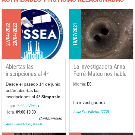
27/04/2022
29/04/2022
19/07/2021
Abiertas las
La investigadora Anna
inscripciones al 4º
Ferré-Mateu nos habla
Simposio de
sobre el origen del
Desde el pasado 14 de junio,
Idioma
ES
Actividades Educativas
Universo en un artículo
están abiertas las
del Espacio
del diario El País
inscripciones al
4º Simposio
La investigadora
de Activi
Lugar
Edifici Vèrtex
Anna Farré-Mateu, ICCUB
Hora
09:00
19:30
Conferencias
Anna Farré-Mateu, ICCUB