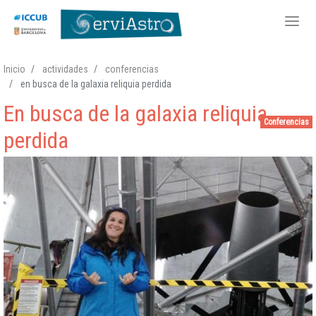
Pasar
Inicio
actividades
conferencias
al
en busca de la galaxia reliquia perdida
contenido
En busca de la galaxia reliquia
principal
Conferencias
perdida