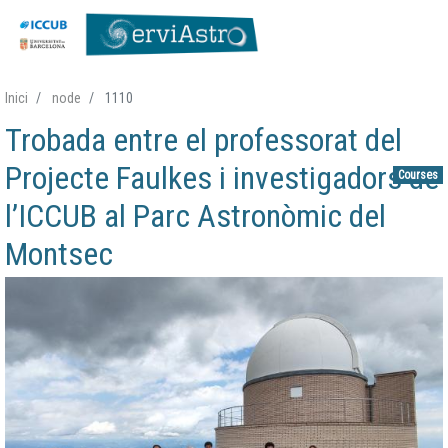
Skip
Inici
node
1110
to
Trobada entre el professorat del
main
content
Projecte Faulkes i investigadors de
Courses
l’ICCUB al Parc Astronòmic del
Montsec