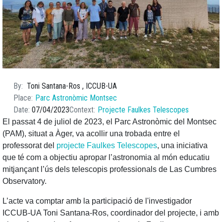
By
Toni Santana-Ros , ICCUB-UA
Place
Parc Astronòmic Montsec
Date
07/04/2023
Context
Projecte Faulkes Telescopes
El passat 4 de juliol de 2023, el Parc Astronòmic del Montsec
(PAM), situat a Àger, va acollir una trobada entre el
professorat del
projecte Faulkes Telescopes
, una iniciativa
que té com a objectiu apropar l’astronomia al món educatiu
mitjançant l’ús dels telescopis professionals de Las Cumbres
Observatory.
L’acte va comptar amb la participació de l'investigador
ICCUB-UA Toni Santana-Ros, coordinador del projecte, i amb