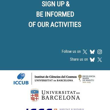
SIGN UP &
BE INFORMED
OF OUR ACTIVITIES
Follow us on
Share us on
Logos footer