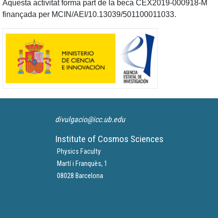
Aquesta activitat forma part de la beca CEX2019-000918-M
finançada per MCIN/AEI/10.13039/501100011033.
divulgacio@icc.ub.edu
Institute of Cosmos Sciences
Physics Faculty
Martí i Franquès, 1
08028 Barcelona