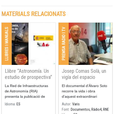
científica del municipi i va
reunir un públic familiar amb
MATERIALS RELACIONATS
un clar interès per
l’astronomia i la física
moderna.
LLIBRES I MANUALS
PREMSA RADIO I TV
Llibre “Astronomía. Un
Josep Comas Solà, un
estudio de prospectiva”
vigía del espacio
La Red de Infraestructuras
El documental d'Álvaro Soto
de Astronomía (RIA)
recorre la vida i obra
presenta la publicació de
d'aquest extraordinari
"Astronomía. Un estudio de
astrònom amb l'ajuda dels
Idioma
ES
Autor
Varis
prospectiva", sobre la
professors d'Història de la
Font
Documentos, Ràdio4, RNE
cosmologia de la propera
Ciència, Antoni Roca-Rosell i