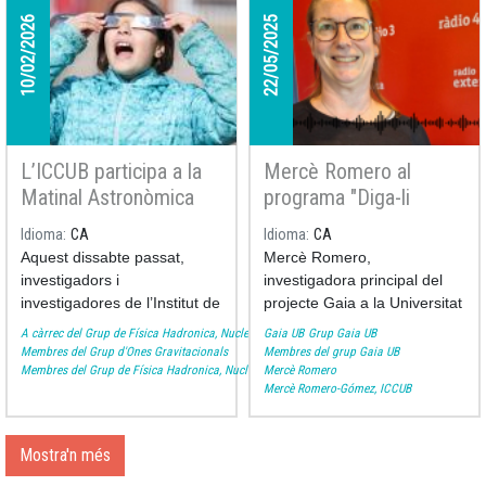
10/02/2026
22/05/2025
L’ICCUB participa a la
Mercè Romero al
Matinal Astronòmica
programa "Diga-li
del Febrer Científic a
Ciència" de Ràdio 4
Idioma
CA
Idioma
CA
Les Franqueses del
Aquest dissabte passat,
Mercè Romero,
Vallès
investigadors i
investigadora principal del
investigadores de l’Institut de
projecte Gaia a la Universitat
Ciències del Cosmos de la
de Barcelona, ens parla de la
A càrrec del Grup de Física Hadronica, Nuclear i Atòmica, Institut de Ciències del Cosmos
Gaia UB
Grup Gaia UB
Universitat de Barcelona
missió Gaia després
comiat
Membres del Grup d'Ones Gravitacionals
Membres del grup Gaia UB
Membres del Grup de Física Hadronica, Nuclear i Atòmica
Mercè Romero
(ICCUB) van participar a la
del satèl·lit
el passat 27 de
Mercè Romero-Gómez, ICCUB
Matinal Astronòmica del
març.
Febrer Científic
, celebrada
Podeu escoltar l'entrevista
a Les Franqueses del Vallès.
Mostra'n més
aquí
.
L’activitat s’emmarca dins del
programa de divulgació