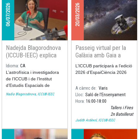
06/07/2026
20/03/2026
Nadejda Blagorodnova
Passeig virtual per la
(ICCUB-IEEC) explica
Galàxia amb Gaia a
què ens revelen les
l'Espai Ciència 2026
Idioma
CA
L’ICCUB participarà a l’edició
estrelles sobre
L’astrofísica i investigadora
2026 d’
EspaiCiència 2026
l’Univers al Diga-li
de l’ICCUB i de l’Institut
ciència de Ràdio 4
d’Estudis Espacials de
A càrrec de
Varis
Catalunya (IEEC) Nadejda
Nadia Blagorodnova, ICCUB-IEEC
Lloc
Saló de l'Ensenyament
Blagorodnova participa al
Hora
16:00
18:00
programa
Diga-li ciència
de
Tallers i Fires
Ràdio 4 per parlar de les
2n Batxillerat
estrelles, la seva evolució i la
Judith Ardèvol, ICCUB-IEEC
informació que proporcionen
sobre l’origen i la història de
l’Univers.