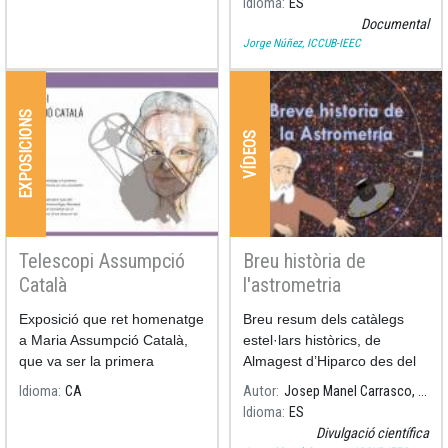
Idioma
ES
dècada.
Pedro Ruiz-Castell. Intervé
Documental
també l'actual director de
Jorge Núñez, ICCUB-IEEC
l'Observatori Fabra i
catedràtic de Física Quàntica
i Astrofísica, Jorge Núñez.
EXPOSICIONS
VÍDEOS
Telescopi Assumpció
Breu història de
Català
l'astrometria
Exposició que ret homenatge
Breu resum dels catàlegs
a Maria Assumpció Català,
estel·lars històrics, de
que va ser la primera
Almagest d’Hiparco des del
professora numerària
catàleg d’estrelles de milions
Idioma
CA
Autor
Josep Manel Carrasco, ICCUB-IEEC
astrònoma a la universitat
de milions de Gaia de l’ESA.
Idioma
ES
espanyola.
Divulgació científica