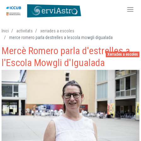
Vés
Inici
activitats
xerrades a escoles
al
merce romero parla destrelles a lescola mowgli digualada
contingut
Mercè Romero parla d'estrelles a
Xerrades a escoles
l'Escola Mowgli d'Igualada