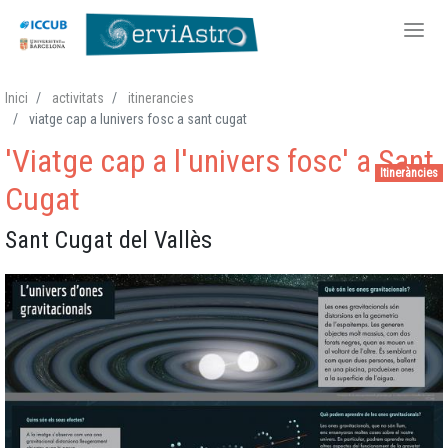
Vés
Inici
activitats
itinerancies
al
viatge cap a lunivers fosc a sant cugat
contingut
'Viatge cap a l'univers fosc' a Sant
Itineràncies
Cugat
Sant Cugat del Vallès