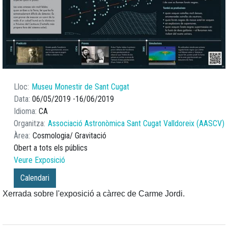
Lloc
Museu Monestir de Sant Cugat
Data
06/05/2019
16/06/2019
Idioma
CA
Organitza
Associació Astronòmica Sant Cugat Valldoreix (AASCV)
Àrea
Cosmologia
Gravitació
Obert a tots els públics
Veure Exposició
Calendari
Xerrada sobre l'exposició a càrrec de Carme Jordi.