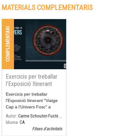
MATERIALS COMPLEMENTARIS
COMPLEMENTARI
Exercicis per treballar
l'Exposició Itinerant
"Viatge Cap a l'Univers
Exercicis per treballar
Fosc"
l'Exposició Itinerant "Viatge
Cap a l'Univers Fosc" a
l'aula.
Autor
Carme Schouten Fusté - Departament cientificotecnològic, Institut Hug Roger III, Sort
Idioma
CA
Fitxes d'activitats