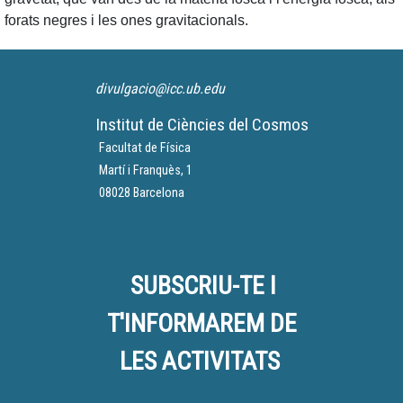
forats negres i les ones gravitacionals.
divulgacio@icc.ub.edu
Institut de Ciències del Cosmos
Facultat de Física
Martí i Franquès, 1
08028 Barcelona
SUBSCRIU-TE I
T'INFORMAREM DE
LES ACTIVITATS