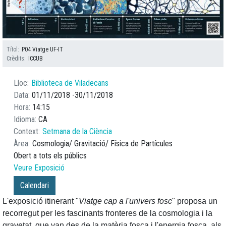
Títol
P04 Viatge UF-IT
Crèdits
ICCUB
Lloc
Biblioteca de Viladecans
Data
01/11/2018
30/11/2018
Hora
14:15
Idioma
CA
Context
Setmana de la Ciència
Àrea
Cosmologia
Gravitació
Física de Partícules
Obert a tots els públics
Veure Exposició
Calendari
L'exposició itinerant "
Viatge cap a l'univers fosc
" proposa un
recorregut per les fascinants fronteres de la cosmologia i la
gravetat, que van des de la matèria fosca i l'energia fosca, als