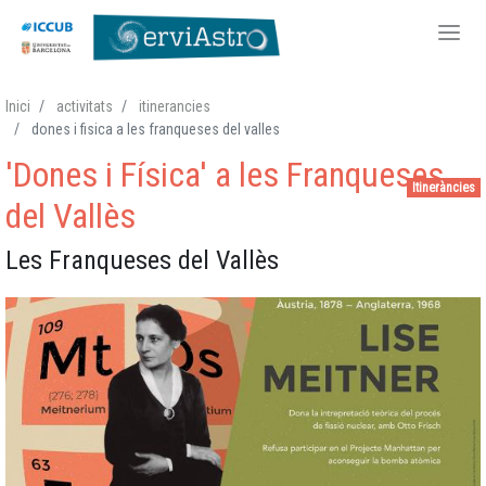
Vés
Inici
activitats
itinerancies
al
dones i fisica a les franqueses del valles
contingut
'Dones i Física' a les Franqueses
Itineràncies
del Vallès
Les Franqueses del Vallès