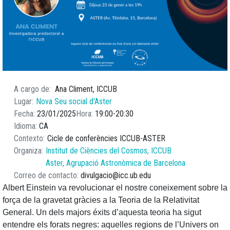
A cargo de
Ana Climent, ICCUB
Lugar
Nova Seu social d'Aster
Fecha
23/01/2025
Hora
19:00
20:30
Idioma
CA
Contexto
Cicle de conferències ICCUB-ASTER
Organiza
Institut de Ciències del Cosmos, ICCUB
Aster, Agrupació Astronòmica de Barcelona
Correo de contacto
divulgacio@icc.ub.edu
Albert Einstein va revolucionar el nostre coneixement sobre la
força de la gravetat gràcies a la Teoria de la Relativitat
General. Un dels majors éxits d’aquesta teoria ha sigut
entendre els forats negres: aquelles regions de l’Univers on