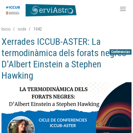
Pasar
Inicio
node
1042
al
Xerrades ICCUB-ASTER: La
contenido
principal
termodinàmica dels forats negres -
Conferencias
D'Albert Einstein a Stephen
Hawking