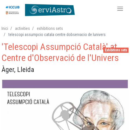
Skip
Inici
activities
exhibitions sets
to
telescopi assumpcio catala centre dobservacio de lunivers
main
'Telescopi Assumpció Català' at
content
Exhibitions sets
Centre d'Observació de l'Univers
Àger, Lleida