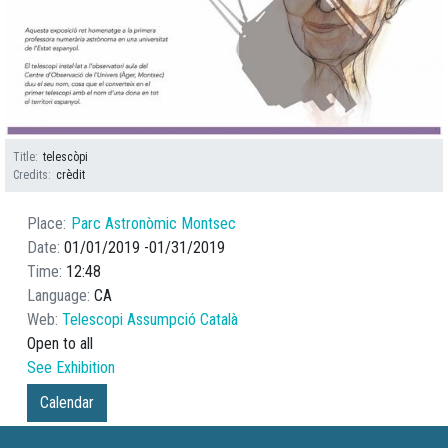
Title
telescòpi
Credits
crèdit
Place
Parc Astronòmic Montsec
Date
01/01/2019
01/31/2019
Time
12:48
Language
CA
Web
Telescopi Assumpció Català
Open to all
See Exhibition
Calendar