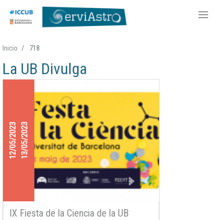
Pasar
Inicio
718
al
La UB Divulga
contenido
principal
12/05/2023
13/05/2023
IX Fiesta de la Ciencia de la UB