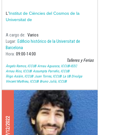
L'
Institut de Ciències del Cosmos de la
Universitat de
A cargo de
Varios
Lugar
Edificio histórico de la Universitat de
Barcelona
Hora
09:00
14:00
Talleres y Ferias
Àngels Ramos, ICCUB
Arnau Aguasca, ICCUB-IEEC
Arnau Ríos, ICCUB
Assumpta Parreño, ICCUB
Íñigo Asiáin, ICCUB
Juan Torres, ICCUB
La UB Divulga
Vincent Mathieu, ICCUB
Bruno Julià, ICCUB
07/12/2022