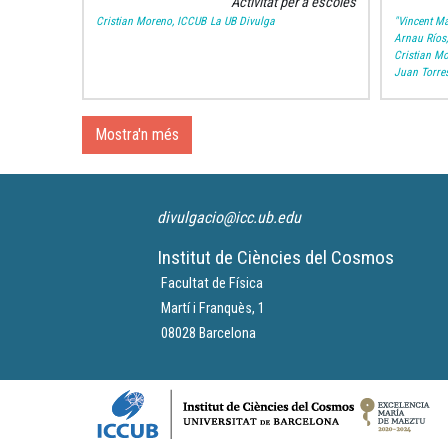
Activitat per a escoles
Cristian Moreno, ICCUB
La UB Divulga
"Vincent Ma
Arnau Ríos
Cristian M
Juan Torre
Mostra'n més
divulgacio@icc.ub.edu
Institut de Ciències del Cosmos
Facultat de Física
Martí i Franquès, 1
08028 Barcelona
Logos footer