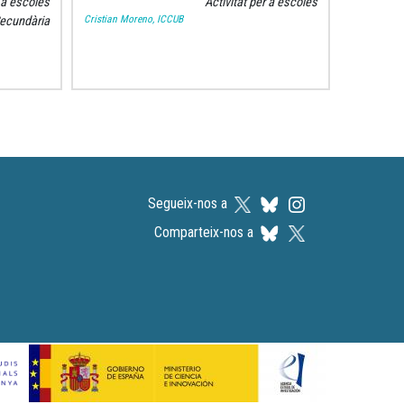
a escoles
Activitat per a escoles
Cristian Moreno, ICCUB
ecundària
Segueix-nos a
Comparteix-nos a