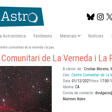
a Astronòmica
Fenòmens
Materials
Notícies
Vés
entre comunitari de la verneda i la pau
al
 Comunitari de La Verneda i La 
contingut
A càrrec de
Cristian Moreno,
Lloc
Centre Comunitari de La 
Data
01/12/2021
Hora
17:00
1
Idioma
CA
Correu de contacte
divulgacio
Alumnes Aules