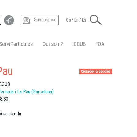
Subscripció
Ca
/
En
/
Es
ServiPartícules
Qui som?
ICCUB
FQA
Pau
Xerrades a escoles
 ICCUB
Verneda i La Pau (Barcelona)
8:30
@icc.ub.edu