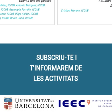
Obert a tots els públics
Xerrades 
thieu, ICCUB
Antonio Márquez, ICCUB
S
, ICCUB
Assumpta Parreño, ICCUB
Cristian Moreno, ICCUB
oreno, ICCUB
Íñigo Asiáin, ICCUB
s, ICCUB
Bruno Julià, ICCUB
SUBSCRIU-TE I
T'INFORMAREM DE
LES ACTIVITATS