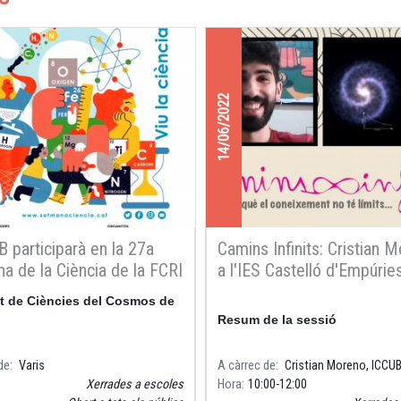
14/06/2022
B participarà en la 27a
Camins Infinits: Cristian 
a de la Ciència de la FCRI
a l'IES Castelló d'Empúrie
ut de Ciències del Cosmos de
Resum de la sessió
de
Varis
A càrrec de
Cristian Moreno, ICCU
Xerrades a escoles
Hora
10:00
12:00