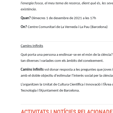
l'energia fosca, el meu tema de recerca, dient què és, les sev
existència.
Quan?
Dimecres 1 de desembre de 2021 a les 17h
On?
Centre Comunitari de La Verneda i La Pau (Barcelona)
Camins Infinits
Què porta una persona a endinsar-se en el món de la ciència? 
tan diverses i variades com els àmbits del coneixement.
Camins infinits
vol donar resposta a les preguntes que joves i 
amb el doble objectiu d’estimular l’interès social per la ciènci
L’organitzen la Unitat de Cultura Científica i Innovació i l’Àr
Tecnologia i l’Ajuntament de Barcelona.
ACTIVITATS I NOTÍCIES RELACIONADE