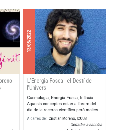
13/05/2022
Moreno
L’Energia Fosca i el Destí de
s
l’Univers
Cosmologia, Energia Fosca, Inflació...
Aquests conceptes estan a l’ordre del
dia de la recerca científica però moltes
vegades no sabem ben bé què són.
B
A càrrec de
Cristian Moreno, ICCUB
Xerrades a escoles