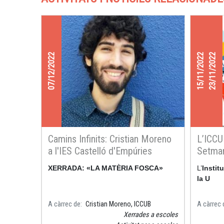
07/12/2022
15/11/2022
23/11/2022
Camins Infinits: Cristian Moreno
L’ICCU
a l'IES Castelló d'Empúries
Setman
XERRADA: «LA MATÈRIA FOSCA»
L’
Instit
la U
A càrrec de
Cristian Moreno, ICCUB
A càrrec 
Xerrades a escoles