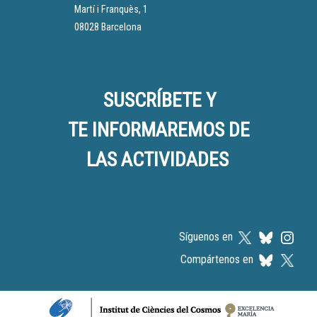
Martí i Franquès, 1
08028 Barcelona
SUSCRÍBETE Y
TE INFORMAREMOS DE
LAS ACTIVIDADES
Síguenos en
Compártenos en
Logos footer