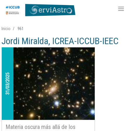
Pasar
Inicio
961
al
Jordi Miralda, ICREA-ICCUB-IEEC
contenido
principal
31/03/2025
Materia oscura más allá de los