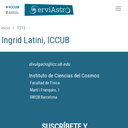
Pasar
Inicio
1213
al
Ingrid Latini, ICCUB
contenido
principal
divulgacio@icc.ub.edu
Instituto de Ciencias del Cosmos
Facultad de Física
Martí i Franquès, 1
08028 Barcelona
SUSCRÍBETE Y