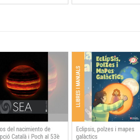
LLIBRES I MANUALS
os del nacimiento de
Eclipsis, polzes i mapes
ció Català i Poch al 53è
galàctics