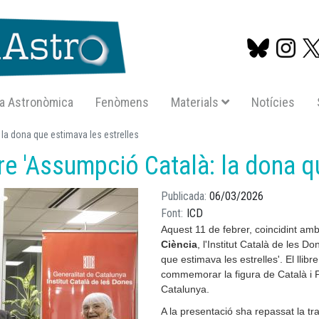
a Astronòmica
Fenòmens
Materials
Notícies
Vés
 la dona que estimava les estrelles
al
bre 'Assumpció Català: la dona q
contingut
Publicada
06/03/2026
Font
ICD
Aquest 11 de febrer, coincidint am
Ciència
, l'Institut Català de les D
que estimava les estrelles'. El llib
commemorar la figura de Català i P
Catalunya.
A la presentació sha repassat la tra