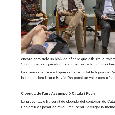
encara persisteix un biaix de gènere que dificulta la traje
"puguin pensar que allò que somien ser a la nit ho podrien 
La comissària Cesca Figueras ha recordat la figura de Cat
la il·lustradora Pilarin Bayés l'ha posat un valor com a "d
Cloenda de l'any Assumpció Català i Poch
La presentació ha servit de cloenda del centenari de Cat
L’objectiu és posar en relleu, recuperar i divulgar la mem