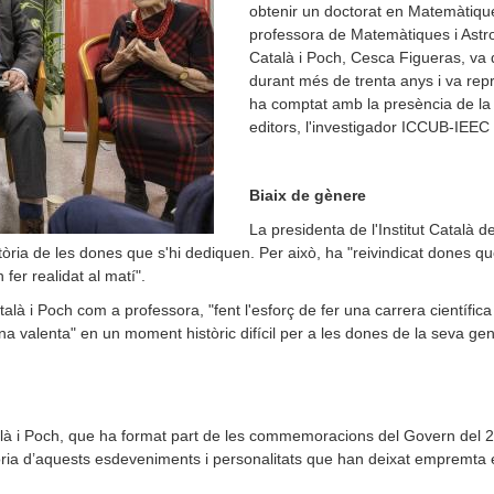
obtenir un doctorat en Matemàtique
professora de Matemàtiques i Astr
Català i Poch, Cesca Figueras, va 
durant més de trenta anys i va repr
ha comptat amb la presència de la il
editors, l'investigador ICCUB-IEE
Biaix de gènere
La presidenta de l'Institut Català d
ctòria de les dones que s'hi dediquen. Per això, ha "reivindicat dones que
fer realidat al matí".
alà i Poch com a professora, "fent l'esforç de fer una carrera científi
ona valenta" en un moment històric difícil per a les dones de la seva ge
alà i Poch, que ha format part de les commemoracions del Govern del 2
òria d’aquests esdeveniments i personalitats que han deixat empremta en