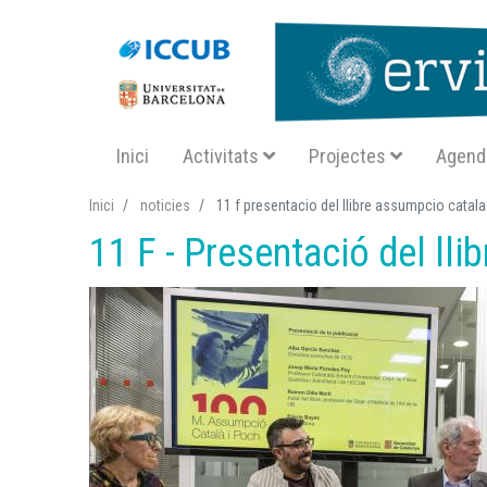
Navegació principal SA
Inici
Activitats
Projectes
Agend
Inici
noticies
11 f presentacio del llibre assumpcio catala
11 F - Presentació del lli