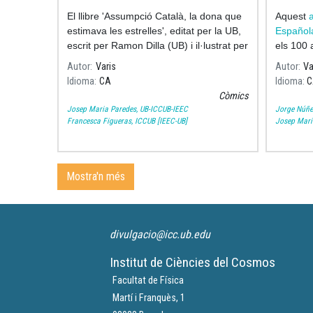
Boletí
El llibre 'Assumpció Català, la dona que
Aquest
a
de Ast
estimava les estrelles', editat per la UB,
Español
escrit per Ramon Dilla (UB) i il·lustrat per
els 100 
Pilarín Bayés, recull els moments més
Autor
Varis
Autor
Va
significatius de la vida i la
Idioma
CA
Idioma
C
Còmics
Josep Maria Paredes, UB-ICCUB-IEEC
Jorge Núñe
Francesca Figueras, ICCUB [IEEC-UB]
Josep Mari
Mostra'n més
divulgacio@icc.ub.edu
Institut de Ciències del Cosmos
Facultat de Física
Martí i Franquès, 1