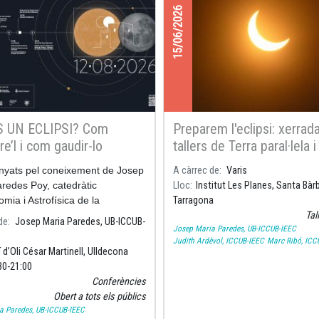
15/06/2026
S UN ECLIPSI? Com
Preparem l'eclipsi: xerrada
e’l i com gaudir-lo
tallers de Terra paral·lela i
observació Solar a l'Instit
yats pel coneixement de Josep
A càrrec de
Varis
Planes de Santa Bàrbara,
redes Poy, catedràtic
Lloc
Institut Les Planes, Santa Bàr
Tarragona
omia i Astrofísica de la
Tarragona
tat de Barcelona i investigador
Tal
de
Josep Maria Paredes, UB-ICCUB-
Josep Maria Paredes, UB-ICCUB-IEEC
titut de Ciències del Cosmos de
Judith Ardèvol, ICCUB-IEEC
Marc Ribó, ICC
profundir
 d’Oli César Martinell, Ulldecona
30
21:00
Conferències
Obert a tots els públics
a Paredes, UB-ICCUB-IEEC