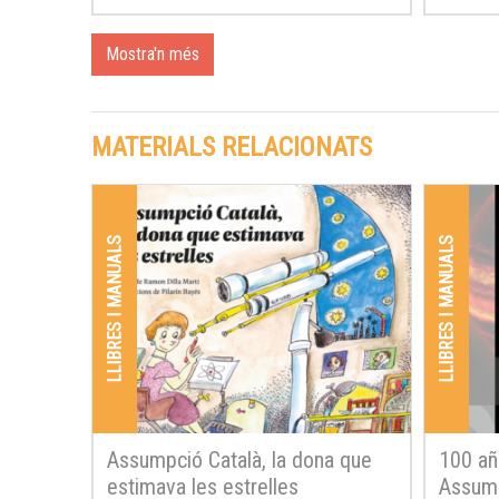
Mostra'n més
MATERIALS RELACIONATS
LLIBRES I MANUALS
LLIBRES I MANUALS
Assumpció Català, la dona que
100 añ
estimava les estrelles
Assump