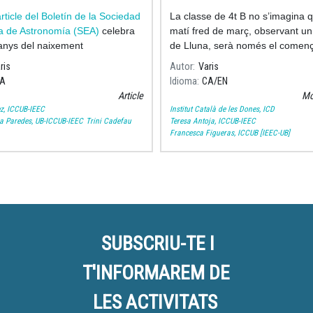
n de la Sociedad Española
rticle del Boletín de la Sociedad
La classe de 4t B no s’imagina 
ronomía
a de Astronomía (SEA)
celebra
matí fred de març, observant un 
anys del naixement
de Lluna, serà només el comen
d’un viatge fascinant.
ris
Autor
Varis
A
Idioma
CA
EN
Article
Mo
z, ICCUB-IEEC
Institut Català de les Dones, ICD
a Paredes, UB-ICCUB-IEEC
Trini Cadefau
Teresa Antoja, ICCUB-IEEC
Francesca Figueras, ICCUB [IEEC-UB]
SUBSCRIU-TE I
T'INFORMAREM DE
LES ACTIVITATS