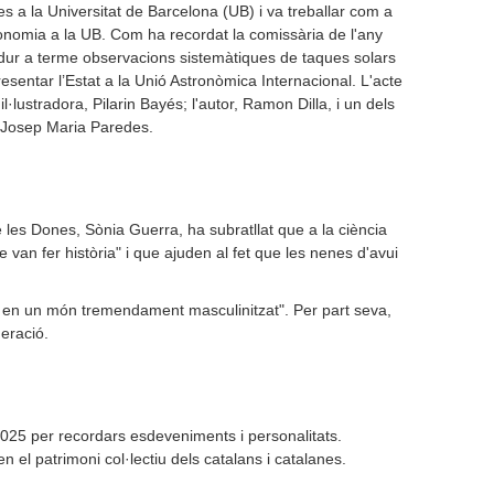
s a la Universitat de Barcelona (UB) i va treballar com a
onomia a la UB. Com ha recordat la comissària de l'any
dur a terme observacions sistemàtiques de taques solars
esentar l’Estat a la Unió Astronòmica Internacional. L'acte
·lustradora, Pilarin Bayés; l'autor, Ramon Dilla, i un dels
C Josep Maria Paredes.
e les Dones, Sònia Guerra, ha subratllat que a la ciència
 van fer història" i que ajuden al fet que les nenes d'avui
ca en un món tremendament masculinitzat". Per part seva,
neració.
025 per recordars esdeveniments i personalitats.
 el patrimoni col·lectiu dels catalans i catalanes.