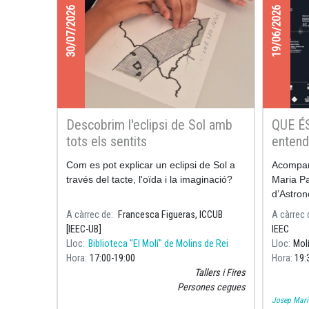
30/07/2026
19/06/2026
Descobrim l'eclipsi de Sol amb
QUE É
tots els sentits
entendr
Com es pot explicar un eclipsi de Sol a
Acompan
través del tacte, l'oïda i la imaginació?
Maria Pa
d’Astron
Universi
A càrrec de
Francesca Figueras, ICCUB
A càrrec 
de l'Ins
[IEEC-UB]
IEEC
la UB, a
Lloc
Biblioteca "El Molí" de Molins de Rei
Lloc
Molí
Hora
17:00
19:00
Hora
19:
Tallers i Fires
Persones cegues
Josep Mari