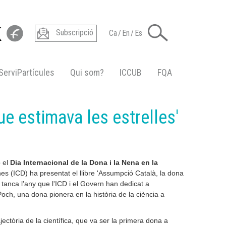
Subscripció
Ca
/
En
/
Es
ServiPartícules
Qui som?
ICCUB
FQA
ue estimava les estrelles'
b el
Dia Internacional de la Dona i la Nena en la
ones (ICD) ha presentat el llibre 'Assumpció Català, la dona
re tanca l'any que l'ICD i el Govern han dedicat a
och, una dona pionera en la història de la ciència a
jectòria de la científica, que va ser la primera dona a