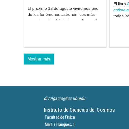
El libro
A
El próximo 12 de agosto viviremos uno
estimava
de los fenómenos astronómicos más
todas la
excepcionales del siglo: un eclipse solar
Cataluña
total. El proyecto
SOLARIS es una
sencillo 
iniciativa de ciencia colaborativa con
año del
participación ciudadana
que estudia
esta cien
cómo reacciona el cuerpo humano ante
este fenómeno único.
Mostrar más
divulgacio@icc.ub.edu
Instituto de Ciencias del Cosmos
Facultad de Física
Martí i Franquès, 1