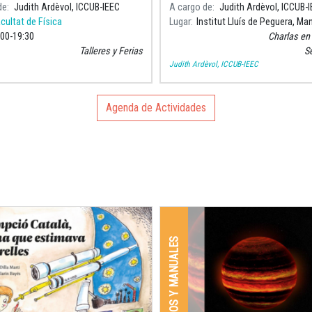
icos UB organizan una actividad
Instituto Lluís de Peguera (Man
de
Judith Ardèvol, ICCUB-IEEC
A cargo de
Judith Ardèvol, ICCUB-
 dirigida a los estudiantes de
participado en la charla “Todo u
cultat de Física
Lugar
Institut Lluís de Peguera, Ma
universo
:00
19:30
Charlas en
Talleres y Ferias
S
Judith Ardèvol, ICCUB-IEEC
Agenda de Actividades
LIBROS Y MANUALES