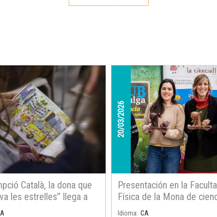
20/03/2026
pció Català, la dona que
Presentación en la Facult
a les estrelles” llega a
Física de la Mona de cien
las bibliotecas de Cataluña
astrónoma
CA
Idioma
CA