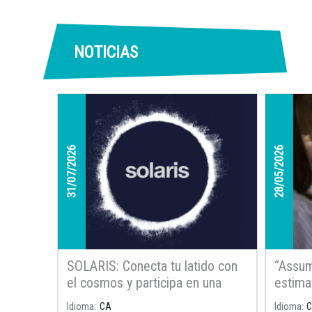
NOTICIAS
31/07/2026
28/05/2026
SOLARIS: Conecta tu latido con
“Assum
el cosmos y participa en una
estimav
investigación única
todas 
Idioma
CA
Idioma