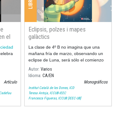
de
Eclipsis, polzes i mapes
en el
galàctics
ociedad
La clase de 4º B no imagina que una
elebra
mañana fría de marzo, observando un
eclipse de Luna, será sólo el comienzo
de un viaje fascinante.
Autor
Varios
Idioma
CA
EN
Artículo
Monográficos
Institut Català de les Dones, ICD
 Cadefau
Teresa Antoja, ICCUB-IEEC
Francesca Figueras, ICCUB [IEEC-UB]