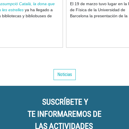
ssumpció Català, la dona que
El 19 de marzo tuvo lugar en la
 les estrelles
ya ha llegado a
de Física de la Universidad de
s bibliotecas y bibliobuses de
Barcelona la presentación de l
, culminando así con un gesto
de ciencia de este año: una as
pero lleno de significado en el
de chocolate que contempla el 
centenario del nacimiento
de
desde un telescopio, acompaña
tífica
sol y una luna bien dulces. Es el
año que la UB y el Gremio de Pa
de Barcelona se alian para llevar
pastelerías la mona de ciencia,
figura de Pascua con la que se 
difundir la investigación y despe
Noticias
vocaciones científicas entre los
jóvenes.
SUSCRÍBETE Y
TE INFORMAREMOS DE
LAS ACTIVIDADES