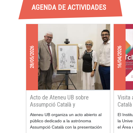
AGENDA DE ACTIVIDADES
28/05/2026
16/04/2026
Acto de Ateneu UB sobre
Visita 
Assumpció Català y
Català
presentación del dibujo de
Ateneu UB organiza un acto abierto al
El Insti
Pilarín Bayés dedicado a la
público dedicado a la astrónoma
la Univ
astrónoma
Assumpció Català con la presentación
el Área