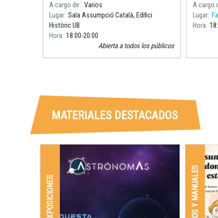
del libro Assumpció Català, la mujer que
Lingüíst
A cargo de
Varios
A cargo 
amaba las estrellas, así como del dibujo
especial
Lugar
Sala Assumpció Català, Edifici
Lugar
Fa
que Pila
movi
Històric UB
Hora
18
Hora
18:00
20:00
Abierta a todos los públicos
MATERIALES DESTACADOS
LIBROS Y MANUALES
EXPOSICIONES