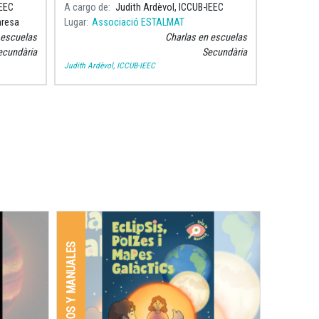
resa) ha
descubrir”, un viaje apasionante por la
IEEC
A cargo de
Judith Ardèvol, ICCUB-IEEC
n
astronomía actual y su historia.
nresa
Lugar
Associació ESTALMAT
 escuelas
Charlas en escuelas
ecundària
Secundària
Judith Ardèvol, ICCUB-IEEC
LIBROS Y MANUALES