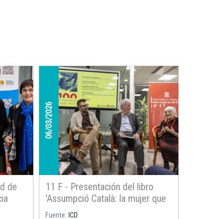
06/03/2026
ad de
11 F - Presentación del libro
cia
'Assumpció Català: la mujer que
amaba las estrellas'
Fuente
ICD