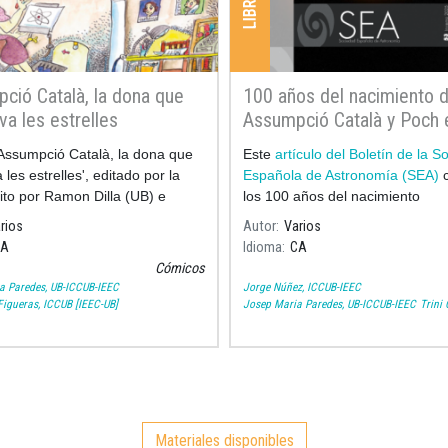
ció Català, la dona que
100 años del nacimiento 
va les estrelles
Assumpció Català y Poch 
Boletín 53 de la Sociedad
 'Assumpció Català, la dona que
Este
artículo del Boletín de la S
Española de Astronomía
les estrelles', editado por la
Española de Astronomía (SEA)
c
ito por Ramon Dilla (UB) e
los 100 años del nacimiento
o por Pilarín Bayés, recoge los
rios
Autor
Varios
 más significativos de la vida y
CA
Idioma
CA
Cómicos
a Paredes, UB-ICCUB-IEEC
Jorge Núñez, ICCUB-IEEC
igueras, ICCUB [IEEC-UB]
Josep Maria Paredes, UB-ICCUB-IEEC
Trini
Materiales disponibles