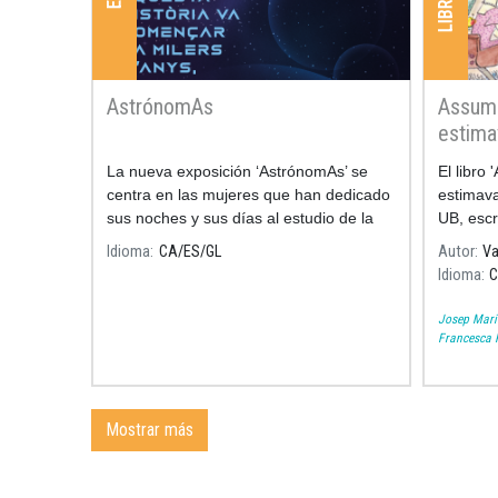
AstrónomAs
Assump
estima
La nueva exposición ‘AstrónomAs’ se
El libro
centra en las mujeres que han dedicado
estimava 
sus noches y sus días al estudio de la
UB, escr
astronomía.
ilustrad
Idioma
CA
ES
GL
Autor
Va
momentos
Idioma
l
Josep Mari
Francesca F
Mostrar más