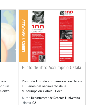
jóvenes.
LIBROS Y MANUALES
Punto de libro Assumpció Català
e una
Punto de libro de conmemoración de los
ndo un
100 años del nacimiento de la
omienzo
M.Asumpción Català i Poch,
matemática, astrónoma, primera mujer
Autor
Departament de Recerca i Universitats
en obtener el doctorado en Matemáticas
Idioma
CA