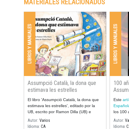
MATERIALES RELACIONADOS
LIBROS Y MANUALES
LIBROS Y MANUALES
Assumpció Català, la dona que
100 añ
estimava les estrelles
Assump
Boletí
El libro 'Assumpció Català, la dona que
Este
art
Españo
estimava les estrelles', editado por la
Español
UB, escrito por Ramon Dilla (UB) e
los 100 
ilustrado por Pilarín Bayés, recoge los
Autor
Varios
Autor
Va
momentos más significativos de la vida y
Idioma
CA
Idioma
C