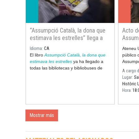
“Assumpció Català, la dona que
Acto d
estimava les estrelles” llega a
Assump
todas las bibliotecas de Cataluña
del dib
Idioma
CA
Ateneu U
dedica
El libro
Assumpció Català, la dona que
público 
estimava les estrelles
ya ha llegado a
Assumpci
todas las bibliotecas y bibliobuses de
del libr
A cargo 
Cataluña, culminando así con un gesto
amaba la
Lugar
Sa
sencillo pero lleno de significado en el
que Pila
Històric 
año del
centenario del nacimiento
de
Hora
18:
esta científica
Mostrar más