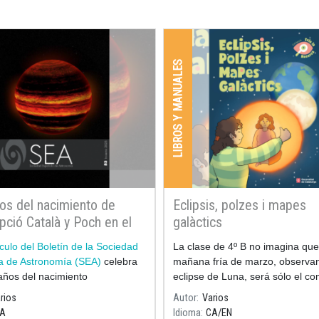
LIBROS Y MANUALES
os del nacimiento de
Eclipsis, polzes i mapes
ció Català y Poch en el
galàctics
n 53 de la Sociedad
ículo del Boletín de la Sociedad
La clase de 4º B no imagina qu
la de Astronomía
a de Astronomía (SEA)
celebra
mañana fría de marzo, observa
años del nacimiento
eclipse de Luna, será sólo el c
de un viaje fascinante.
rios
Autor
Varios
A
Idioma
CA
EN