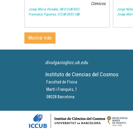
l
Cómicos
Josep Maria Paredes, UB-ICCUB-IEEC
Jorge Núñe
Francesca Figueras, ICCUB [IEEC-UB]
Josep Mari
Mostrar más
divulgacio@icc.ub.edu
Instituto de Ciencias del Cosmos
Facultad de Física
Martí i Franquès, 1
08028 Barcelona
Logos footer