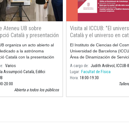
e Ateneu UB sobre
Visita al ICCUB: "El univer
ció Català y presentación
Català y el universo en cat
ujo de Pilarín Bayés
B organiza un acto abierto al
El Instituto de Ciencias del Cos
do a la astrónoma
dedicado a la astrónoma
Universidad de Barcelona (ICCU
ó Català con la presentación
Área de Dinamización de Servic
o Assumpció Català, la mujer que
Lingüísticos UB organizan una a
de
Varios
A cargo de
Judith Ardèvol, ICCUB-
s estrellas, así como del dibujo
especial dirigida a los estudiant
la Assumpció Català, Edifici
Lugar
Facultat de Física
movi
UB
Hora
18:00
19:30
00
20:00
Taller
Abierta a todos los públicos