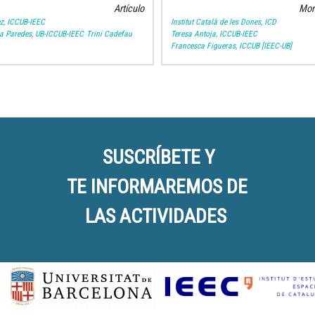
Artículo
Mon
z, ICCUB-IEEC
Institut Català de les Dones, ICD
a Paredes, UB-ICCUB-IEEC
Trini Cadefau
Teresa Antoja, ICCUB-IEEC
Francesca Figueras, ICCUB [IEEC-UB]
SUSCRÍBETE Y
TE INFORMAREMOS DE
LAS ACTIVIDADES