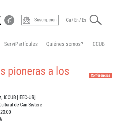
Suscripción
Ca
/
En
/
Es
ServiPartícules
Quiénes somos?
ICCUB
s pioneras a los
Conferencias
s, ICCUB [IEEC-UB]
Cultural de Can Sisteré
20:00
à