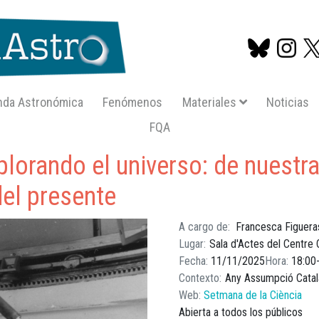
nda Astronómica
Fenómenos
Materiales
Noticias
FQA
Pasar
explorando el universo de nuestras pioneras a los
al
plorando el universo: de nuestra
contenido
principal
del presente
A cargo de
Francesca Figuera
Lugar
Sala d'Actes del Centre 
Fecha
11/11/2025
Hora
18:00
Contexto
Any Assumpció Catal
Web
Setmana de la Ciència
Abierta a todos los públicos