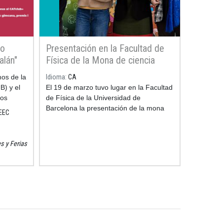
so
Presentación en la Facultad de
alán"
Física de la Mona de ciencia
astrónoma
mos de la
Idioma
CA
B) y el
El 19 de marzo tuvo lugar en la Facultad
ios
de Física de la Universidad de
ctividad
Barcelona la presentación de la mona
IEEC
es de
de ciencia de este año: una astrónoma
de chocolate que contempla el universo
desde un telescopio, acompañada de un
es y Ferias
sol y una luna bien dulces. Es el cuarto
año que la UB y el Gremio de Pastelería
de Barcelona se alian para llevar a las
pastelerías la mona de ciencia, una
figura de Pascua con la que se quiere
difundir la investigación y despertar
vocaciones científicas entre los más