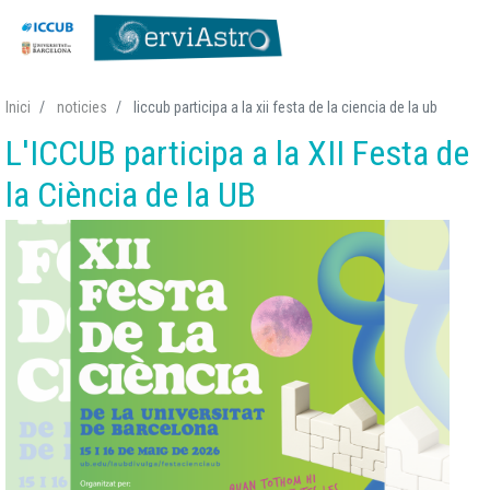
Vés
Inici
noticies
liccub participa a la xii festa de la ciencia de la ub
al
L'ICCUB participa a la XII Festa de
contingut
la Ciència de la UB