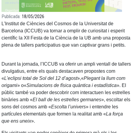
Publicada
18/05/2026
L’Institut de Ciències del Cosmos de la Universitat de
Barcelona (ICCUB) va tornar a omplir de curiositat i esperit
científic la XII Festa de la Ciència de la UB amb una proposta
plena de tallers participatius que van captivar grans i petits.
Durant la jornada, l’ICCUB va oferir un ampli ventall de tallers
divulgatius, entre els quals destacaven propostes com
«
L’eclipsi total de Sol del 12 d’agost
»,«
Plegant la llum com
origami
» o«
Simulacions de física quàntica i estadística
». El
públic també va poder descobrir com interactuen les estrelles
binàries amb «
El ball de les estrelles germanes
», escoltar els
sons del cosmos amb «
Escolta l’univers
» i entendre les
partícules elementals que formen la realitat amb «
La força
que ens uneix
».
Els visitants van poder conèixer de primera mà els i les