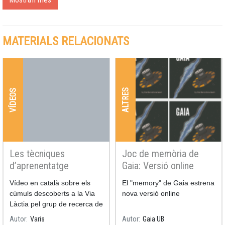
MATERIALS RELACIONATS
ALTRES
VÍDEOS
Les tècniques
Joc de memòria de
d’aprenentatge
Gaia: Versió online
automàtic revelen
Vídeo en català sobre els
El "memory" de Gaia estrena
centenars de clústers
cúmuls descoberts a la Via
nova versió online
oberts en dades de
Làctia pel grup de recerca de
Gaia
l'ICCUB liderat pel nostre
Autor
Varis
Autor
Gaia UB
astrònom Alfred Castro.