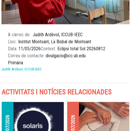
A càrrec de
Judith Ardèvol, ICCUB-IEEC
Lloc
Institut Montsant, La Bisbal de Montsant
Data
11/05/2026
Context
Eclipsi total Sol 20260812
Correu de contacte
divulgacio@icc.ub.edu
Primària
Judith Ardèvol, ICCUB-IEEC
ACTIVITATS I NOTÍCIES RELACIONADES
31/07/2026
30/07/2026