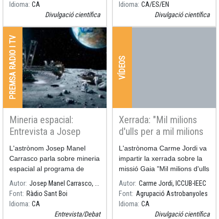
Idioma
CA
Idioma
CA
ES
EN
Divulgació científica
Divulgació científica
PREMSA RADIO I TV
VÍDEOS
Mineria espacial:
Xerrada: "Mil milions
Entrevista a Josep
d'ulls per a mil milions
Manel Carrasco
d'estrelles"
L'astrònom Josep Manel
L'astrònoma Carme Jordi va
Carrasco parla sobre mineria
impartir la xerrada sobre la
espacial al programa de
missió Gaia "Mil milions d'ulls
Ràdio Sant Boi La República
per a mil milions d'estrelles"
Autor
Josep Manel Carrasco, ICCUB-IEEC
Autor
Carme Jordi, ICCUB-IEEC
Santboiana.
a l'Agrupació Astrobanyoles,
Font
Ràdio Sant Boi
Font
Agrupació Astrobanyoles
el passat mes de gener.
Idioma
CA
Idioma
CA
Podeu recuperar-la al canal
Entrevista/Debat
Divulgació científica