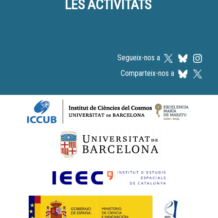
LES ACTIVITATS
Segueix-nos a
Comparteix-nos a
Logos footer