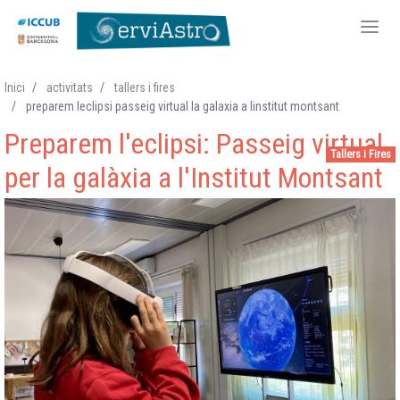
Vés
Inici
activitats
tallers i fires
al
preparem leclipsi passeig virtual la galaxia a linstitut montsant
contingut
Preparem l'eclipsi: Passeig virtual
Tallers i Fires
per la galàxia a l'Institut Montsant