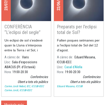
23/07/2026
22/06/2026
CONFERÈNCIA
Preparats per l'eclipsi
“L’eclipsi del segle”
total de Sol?
Un eclipsi de sol s’esdevé
Falten poques setmanes per
quan la Lluna s’interposa
a l'eclipsi total de Sol del 12
entre la Terra i el Sol, i
d'agost.
cobreix totalment o
A càrrec de
Varis
A càrrec de
Eduard Masana,
parcialment el disc solar.
Lloc
Sala d’exposicions
ICCUB-IEEC
ABACUS (Pl. d’Octavià)
Lloc
Casal d'Alella
Hora
19:00
20:30
Hora
19:00
20:30
Conferències
Conferències
Obert a tots els públics
Obert a tots els públics
Carme Jordi Nebot, IEC, ICCUB-IEEC
Eduard Masana, ICCUB
Carme Jordi, ICCUB-IEEC
Mostra'n més