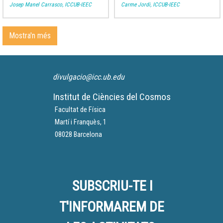
de Youtube de l'Agrupació.
Josep Manel Carrasco, ICCUB-IEEC
Carme Jordi, ICCUB-IEEC
Mostra'n més
divulgacio@icc.ub.edu
Institut de Ciències del Cosmos
Facultat de Física
Martí i Franquès, 1
08028 Barcelona
SUBSCRIU-TE I
T'INFORMAREM DE