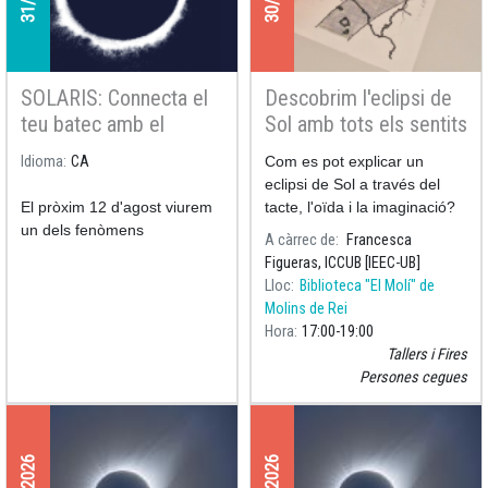
SOLARIS: Connecta el
Descobrim l'eclipsi de
teu batec amb el
Sol amb tots els sentits
cosmos i participa en
Idioma
CA
Com es pot explicar un
una recerca única
eclipsi de Sol a través del
El pròxim 12 d'agost viurem
tacte, l'oïda i la imaginació?
un dels fenòmens
A càrrec de
Francesca
astronòmics més
Figueras, ICCUB [IEEC-UB]
excepcionals del segle: un
Lloc
Biblioteca "El Molí" de
eclipsi solar total. El projecte
Molins de Rei
SOLARIS és una iniciativa
Hora
17:00
19:00
de ciència col·laborativa
Tallers i Fires
amb participació ciutadana
Persones cegues
que estudia com reacciona el
cos humà davant d’aquest
fenomen únic.