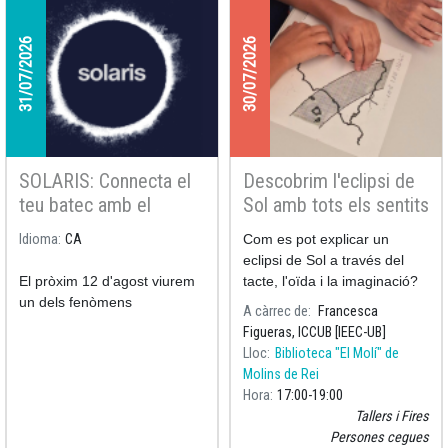
31/07/2026
30/07/2026
SOLARIS: Connecta el
Descobrim l'eclipsi de
teu batec amb el
Sol amb tots els sentits
cosmos i participa en
Idioma
CA
Com es pot explicar un
una recerca única
eclipsi de Sol a través del
El pròxim 12 d'agost viurem
tacte, l'oïda i la imaginació?
un dels fenòmens
A càrrec de
Francesca
astronòmics més
Figueras, ICCUB [IEEC-UB]
excepcionals del segle: un
Lloc
Biblioteca "El Molí" de
eclipsi solar total. El projecte
Molins de Rei
SOLARIS és una iniciativa
Hora
17:00
19:00
de ciència col·laborativa
Tallers i Fires
amb participació ciutadana
Persones cegues