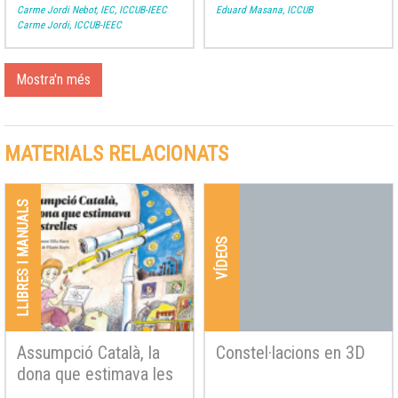
Carme Jordi Nebot, IEC, ICCUB-IEEC
Eduard Masana, ICCUB
Carme Jordi, ICCUB-IEEC
Mostra'n més
MATERIALS RELACIONATS
LLIBRES I MANUALS
VÍDEOS
Assumpció Català, la
Constel·lacions en 3D
dona que estimava les
estrelles