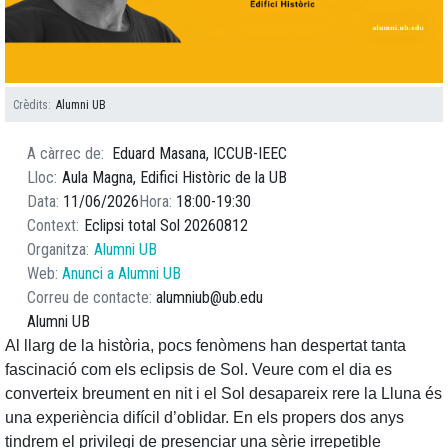
Crèdits
Alumni UB
A càrrec de
Eduard Masana, ICCUB-IEEC
Lloc
Aula Magna, Edifici Històric de la UB
Data
11/06/2026
Hora
18:00
19:30
Context
Eclipsi total Sol 20260812
Organitza
Alumni UB
Web
Anunci a Alumni UB
Correu de contacte
alumniub@ub.edu
Alumni UB
Al llarg de la història, pocs fenòmens han despertat tanta
fascinació com els eclipsis de Sol. Veure com el dia es
converteix breument en nit i el Sol desapareix rere la Lluna és
una experiència difícil d’oblidar. En els propers dos anys
tindrem el privilegi de presenciar una sèrie irrepetible