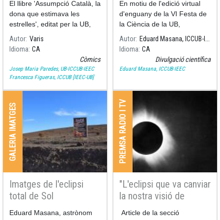
El llibre 'Assumpció Català, la
En motiu de l'edició virtual
dona que estimava les
d'enguany de la VI Festa de
estrelles', editat per la UB,
la Ciència de la UB,
escrit per Ramon Dilla (UB) i
l'astrònom Eduard Masana
Autor
Varis
Autor
Eduard Masana, ICCUB-IEEC
il·lustrat per Pilarín Bayés,
ens explica en aquest vídeo
Idioma
CA
Idioma
CA
recull els moments més
què és el Taller de
Còmics
Divulgació científica
significatius de la vida i la
Constel·lacions en 3D, on es
Josep Maria Paredes, UB-ICCUB-IEEC
Eduard Masana, ICCUB-IEEC
construeix la conste·lació
Francesca Figueras, ICCUB [IEEC-UB]
d'Orió.
PREMSA RADIO I TV
GALERIA IMATGES
Imatges de l'eclipsi
"L'eclipsi que va canviar
total de Sol
la nostra visió de
02/07/2019 - Xile
l'univers"
Eduard Masana, astrònom
Article de la secció