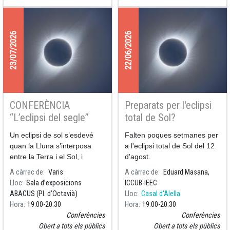
que estudia com reacciona el
cos humà davant d’aquest
fenomen únic.
23/07/2026
22/06/2026
CONFERÈNCIA
Preparats per l'eclipsi
“L’eclipsi del segle”
total de Sol?
Un eclipsi de sol s’esdevé
Falten poques setmanes per
quan la Lluna s’interposa
a l'eclipsi total de Sol del 12
entre la Terra i el Sol, i
d'agost.
cobreix totalment o
A càrrec de
Varis
A càrrec de
Eduard Masana,
parcialment el disc solar.
Lloc
Sala d’exposicions
ICCUB-IEEC
ABACUS (Pl. d’Octavià)
Lloc
Casal d'Alella
Hora
19:00
20:30
Hora
19:00
20:30
Conferències
Conferències
Obert a tots els públics
Obert a tots els públics