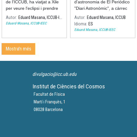
de l'ICCUB, ha viatjat a Xile
d'astronomia de El Periódico
per veure l'eclipsi i prendre
"Diari Astronòmic", a càrrec
algunes fotografies del
d'Eduard Masana i Salvador
Autor
Eduard Masana, ICCUB-IEEC
Autor
Eduard Masana, ICCUB
fenomen.
Ribas sobre l'eclipsi solar de
Eduard Masana, ICCUB-IEEC
Idioma
ES
l'any 1919
Eduard Masana, ICCUB-IEEC
Mostra'n més
divulgacio@icc.ub.edu
Institut de Ciències del Cosmos
Facultat de Física
Martí i Franquès, 1
08028 Barcelona