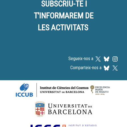
SUBSCRIU-TE I
T'INFORMAREM DE
LES ACTIVITATS
Segueix-nos a
Comparteix-nos a
Logos footer