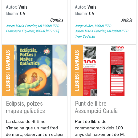
de Astronomía
escrit per Ramon Dilla (UB) i
els 100 anys del naixement
Autor
Varis
Autor
Varis
il·lustrat per Pilarín Bayés,
Idioma
CA
Idioma
CA
recull els moments més
Còmics
Article
significatius de la vida i la
Josep Maria Paredes, UB-ICCUB-IEEC
Jorge Núñez, ICCUB-IEEC
Francesca Figueras, ICCUB [IEEC-UB]
Josep Maria Paredes, UB-ICCUB-IEEC
Trini Cadefau
LLIBRES I MANUALS
LLIBRES I MANUALS
Eclipsis, polzes i
Punt de llibre
mapes galàctics
Assumpció Català
La classe de 4t B no
Punt de llibre de
s’imagina que un matí fred
commemoració dels 100
de març, observant un eclipsi
anys del naixement de M.