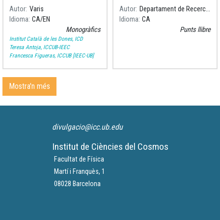
de Lluna, serà només el
Autor
Varis
Autor
Departament de Recerca i Universitats
començament d’un viatge
Idioma
CA
EN
Idioma
CA
fascinant.
Monogràfics
Punts llibre
Institut Català de les Dones, ICD
Teresa Antoja, ICCUB-IEEC
Francesca Figueras, ICCUB [IEEC-UB]
Mostra'n més
divulgacio@icc.ub.edu
Institut de Ciències del Cosmos
Facultat de Física
Martí i Franquès, 1
08028 Barcelona