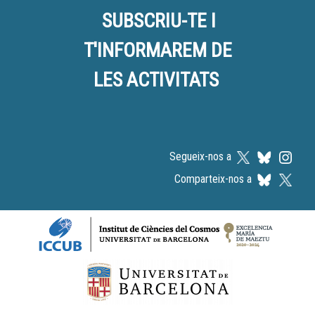
SUBSCRIU-TE I
T'INFORMAREM DE
LES ACTIVITATS
Segueix-nos a
Comparteix-nos a
Logos footer