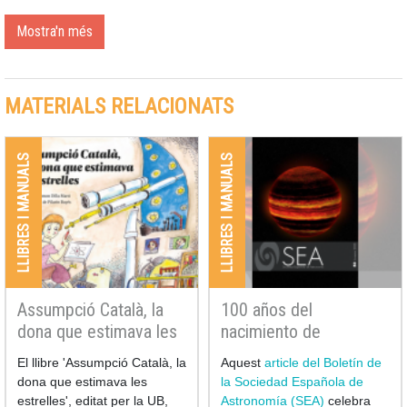
de significat l’any del
Mostra'n més
centenari del naixement
d’aquesta científica pione
MATERIALS RELACIONATS
LLIBRES I MANUALS
LLIBRES I MANUALS
Assumpció Català, la
100 años del
dona que estimava les
nacimiento de
estrelles
Assumpció Català i
El llibre 'Assumpció Català, la
Aquest
article del Boletín de
Poch al 53è Boletín de
dona que estimava les
la Sociedad Española de
la Sociedad Española
estrelles', editat per la UB,
Astronomía (SEA)
celebra