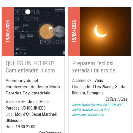
19/06/2026
15/06/2026
QUE ÉS UN ECLIPSI?
Preparem l'eclipsi:
Com entendre’l i com
xerrada i tallers de
gaudir-lo
Terra paral·lela i
Acompanyats pel
A càrrec de
Varis
observació Solar a
coneixement de Josep Maria
Lloc
Institut Les Planes, Santa
l'Institut Les Planes de
Paredes Poy, catedràtic
Bàrbara, Tarragona
Santa Bàrbara,
d’Astronomia i Astrofísica de
Tallers i Fires
A càrrec de
Josep Maria
Tarragona
Josep Maria Paredes, UB-ICCUB-IEEC
la Universitat de Barcelona i
Paredes, UB-ICCUB-IEEC
Judith Ardèvol, ICCUB-IEEC
investigador de l'Institut de
Lloc
Molí d’Oli César Martinell,
Marc Ribó, ICCUB-IEEC
Ciències del Cosmos de la
Ulldecona
UB, aprofundir
Hora
19:30
21:00