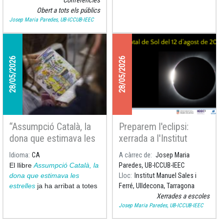
Conferències
Obert a tots els públics
Josep Maria Paredes, UB-ICCUB-IEEC
28/05/2026
28/05/2026
“Assumpció Català, la
Preparem l'eclipsi:
dona que estimava les
xerrada a l'Institut
estrelles” arriba a totes
Manuel Sales i Ferré
Idioma
CA
A càrrec de
Josep Maria
les biblioteques de
d'Ulldecona
El llibre
Assumpció Català, la
Paredes, UB-ICCUB-IEEC
Catalunya
dona que estimava les
Lloc
Institut Manuel Sales i
estrelles
ja ha arribat a totes
Ferré, Ulldecona, Tarragona
les biblioteques i bibliobusos
Xerrades a escoles
Josep Maria Paredes, UB-ICCUB-IEEC
de Catalunya, culminant així
amb un gest senzill però ple