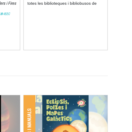
lers i Fires
totes les biblioteques i bibliobusos de
Catalunya, culminant així amb un gest
UB-IEEC
senzill però ple de significat l’any del
centenari del naixement
d’aquesta
científica pione
LLIBRES I MANUALS