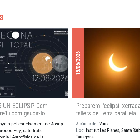
S
15/06/2026
S UN ECLIPSI? Com
Preparem l'eclipsi: xerrada
e’l i com gaudir-lo
tallers de Terra paral·lela i
observació Solar a l'Instit
yats pel coneixement de Josep
A càrrec de
Varis
Planes de Santa Bàrbara,
redes Poy, catedràtic
Lloc
Institut Les Planes, Santa Bàr
Tarragona
omia i Astrofísica de la
Tarragona