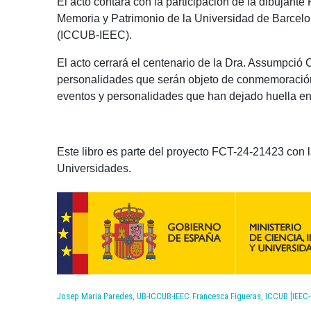
El acto contará con la participación de la dibujante 
Memoria y Patrimonio de la Universidad de Barcelo
(ICCUB-IEEC).
El acto cerrará el centenario de la Dra. Assumpci
personalidades que serán objeto de conmemoración p
eventos y personalidades que han dejado huella en e
Este libro es parte del proyecto FCT-24-21423 con l
Universidades.
Josep Maria Paredes, UB-ICCUB-IEEC
Francesca Figueras, ICCUB [IEEC-