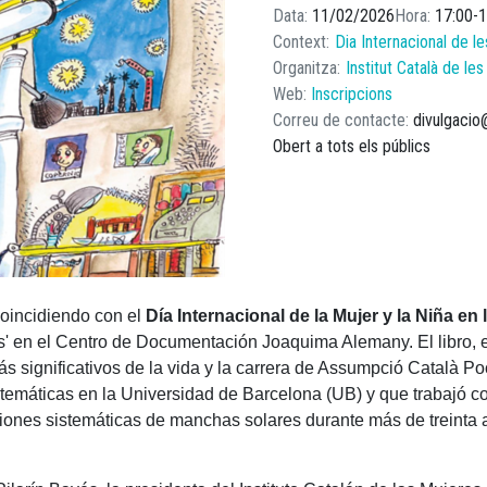
Data
11/02/2026
Hora
17:00
1
Context
Dia Internacional de le
Organitza
Institut Català de le
Web
Inscripcions
Correu de contacte
divulgacio
Obert a tots els públics
coincidiendo con el
Día Internacional de la Mujer y la Niña en 
s' en el Centro de Documentación Joaquima Alemany. El libro, e
 significativos de la vida y la carrera de Assumpció Català Poc
atemáticas en la Universidad de Barcelona (UB) y que trabajó 
iones sistemáticas de manchas solares durante más de treinta 