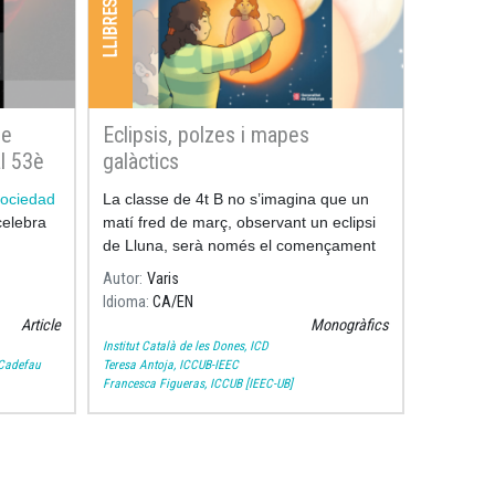
de
Eclipsis, polzes i mapes
l 53è
galàctics
pañola
 Sociedad
La classe de 4t B no s’imagina que un
elebra
matí fred de març, observant un eclipsi
de Lluna, serà només el començament
d’un viatge fascinant.
Autor
Varis
Idioma
CA
EN
Article
Monogràfics
Institut Català de les Dones, ICD
 Cadefau
Teresa Antoja, ICCUB-IEEC
Francesca Figueras, ICCUB [IEEC-UB]