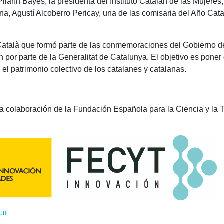
Pilarín Bayés, la presidenta del Instituto Catalán de las Mujeres
na, ​​Agustí Alcoberro Pericay, una de las comisaria del Año C
ó Català que formó parte de las conmemoraciones del Gobierno 
or parte de la Generalitat de Catalunya. El objetivo es poner d
l patrimonio colectivo de los catalanes y catalanas.
a colaboración de la Fundación Española para la Ciencia y la T
UB]