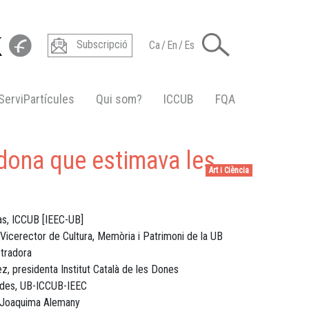
Subscripció
Ca
/
En
/
Es
ServiPartícules
Qui som?
ICCUB
FQA
 dona que estimava les
Art i Ciència
as, ICCUB [IEEC-UB]
 Vicerector de Cultura, Memòria i Patrimoni de la UB
ustradora
z, presidenta Institut Català de les Dones
des, UB-ICCUB-IEEC
 Joaquima Alemany