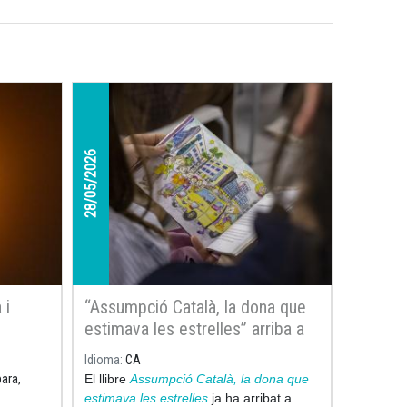
28/05/2026
 i
“Assumpció Català, la dona que
estimava les estrelles” arriba a
ut Les
totes les biblioteques de
Idioma
CA
Catalunya
bara,
El llibre
Assumpció Català, la dona que
estimava les estrelles
ja ha arribat a