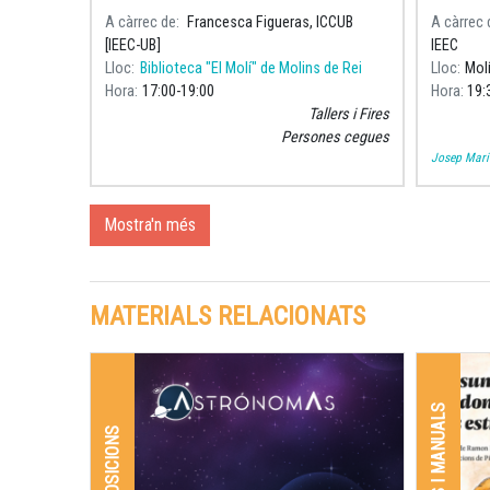
Universi
A càrrec de
Francesca Figueras, ICCUB
A càrrec 
de l'Ins
[IEEC-UB]
IEEC
la UB, a
Lloc
Biblioteca "El Molí" de Molins de Rei
Lloc
Molí
Hora
17:00
19:00
Hora
19:
Tallers i Fires
Persones cegues
Josep Mari
Mostra'n més
MATERIALS RELACIONATS
LLIBRES I MANUALS
EXPOSICIONS