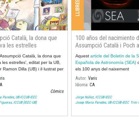
ció Català, la dona que
100 años del nacimiento 
va les estrelles
Assumpció Català i Poch a
Boletín de la Sociedad Es
e 'Assumpció Català, la dona que
Aquest
article del Boletín de la
de Astronomía
les estrelles', editat per la UB,
Española de Astronomía (SEA)
c
r Ramon Dilla (UB) i il·lustrat per
els 100 anys del naixement
Bayés, recull els moments més
ris
Autor
Varis
tius de la vida i la
A
Idioma
CA
Còmics
a Paredes, UB-ICCUB-IEEC
Jorge Núñez, ICCUB-IEEC
igueras, ICCUB [IEEC-UB]
Josep Maria Paredes, UB-ICCUB-IEEC
Trini