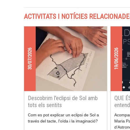
ACTIVITATS I NOTÍCIES RELACIONADE
30/07/2026
19/06/2026
Descobrim l'eclipsi de Sol amb
QUE É
tots els sentits
entendr
Com es pot explicar un eclipsi de Sol a
Acompan
través del tacte, l'oïda i la imaginació?
Maria Pa
d’Astron