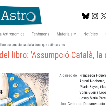
a Astronòmica
Fenòmens
Materials
Notícies
Vés
 libro assumpcio catala la dona que estimava les
al
del libro: 'Assumpció Català, la
contingut
A càrrec de
Francesca Figuer
Agustí Alcoberro,
Pilarín Bayés, il·l
Sonia Guerra Lópe
Josep Maria Pare
Lloc
Centre de Documentació