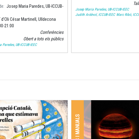
tat de Barcelona i investigador
Tal
de
Josep Maria Paredes, UB-ICCUB-
Josep Maria Paredes, UB-ICCUB-IEEC
titut de Ciències del Cosmos de
Judith Ardèvol, ICCUB-IEEC
Marc Ribó, ICC
profundir
 d’Oli César Martinell, Ulldecona
30
21:00
Conferències
Obert a tots els públics
a Paredes, UB-ICCUB-IEEC
LLIBRES I MANUALS