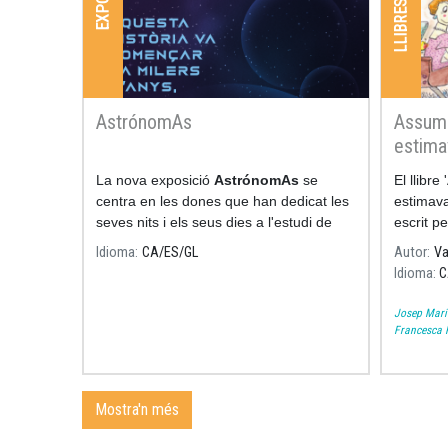
AstrónomAs
Assump
estima
La nova exposició
AstrónomAs
se
El llibr
centra en les dones que han dedicat les
estimava 
seves nits i els seus dies a l'estudi de
escrit pe
l'astronomia.
Pilarín 
Idioma
CA
ES
GL
Autor
Va
significa
Idioma
C
Josep Mari
Francesca F
Mostra'n més