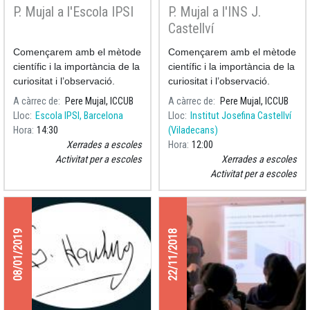
P. Mujal a l'Escola IPSI
P. Mujal a l'INS J.
Castellví
Començarem amb el mètode
Començarem amb el mètode
científic i la importància de la
científic i la importància de la
curiositat i l’observació.
curiositat i l’observació.
Introduiré conceptes
Introduiré conceptes
A càrrec de
Pere Mujal, ICCUB
A càrrec de
Pere Mujal, ICCUB
quàntics comparant una
quàntics comparant una
Lloc
Escola IPSI, Barcelona
Lloc
Institut Josefina Castellví
pilota amb una partícula
pilota amb una partícula
Hora
14:30
(Viladecans)
quàntica. Com les podem
quàntica. Com les podem
Xerrades a escoles
Hora
12:00
treure d’un pou? Amb quina
treure d’un pou? Amb quina
Activitat per a escoles
Xerrades a escoles
farem gols més
farem gols més
Activitat per a escoles
espectaculars? En podem
espectaculars? En podem
tenir dues d’idèntiques? Les
tenir dues d’idèntiques? Les
podem tenir juntes? Per
podem tenir juntes? Per
respondre les preguntes
respondre les preguntes
08/01/2019
22/11/2018
parlarem de probabilitat i del
parlarem de probabilitat i del
principi d’incertesa de
principi d’incertesa de
Heisenberg, d’interferències,
Heisenberg, d’interferències,
de distingibilitat i del principi
de distingibilitat i del principi
d’exclusió de Pauli.
d’exclusió de Pauli.