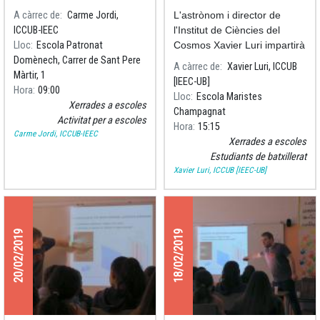
quotidiana"
A càrrec de
Carme Jordi,
L'astrònom i director de
ICCUB-IEEC
l'Institut de Ciències del
Lloc
Escola Patronat
Cosmos Xavier Luri impartirà
Domènech, Carrer de Sant Pere
el proper dimarts, 4 de
A càrrec de
Xavier Luri, ICCUB
Màrtir, 1
febrer,
[IEEC-UB]
Hora
09:00
Lloc
Escola Maristes
Xerrades a escoles
Champagnat
Activitat per a escoles
Hora
15:15
Carme Jordi, ICCUB-IEEC
Xerrades a escoles
Estudiants de batxillerat
Xavier Luri, ICCUB [IEEC-UB]
20/02/2019
18/02/2019