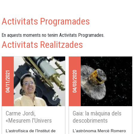
Activitats Programades
En aquests moments no tenim Activitats Programades.
Activitats Realitzades
04/11/2021
04/03/2020
Carme Jordi,
Gaia: la màquina dels
«Mesurem l'Univers
descobriments
pam a pam» a la
L’astrofísica de l’Institut de
L'astrònoma Mercè Romero