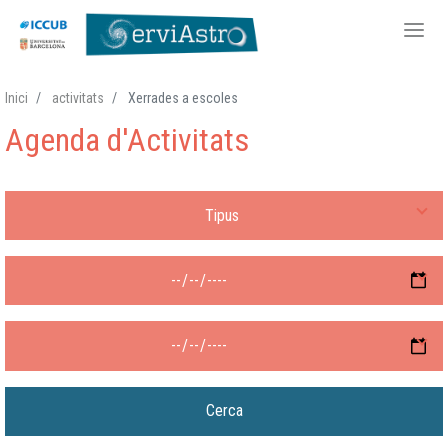
Vés
Inici
activitats
Xerrades a escoles
al
Agenda d'Activitats
contingut
Tipus d'activitat
Després de
Fins a