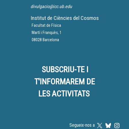
Finalment, parlarem de les
divulgacio@icc.ub.edu
aplicacions de la física
quàntica en la vida
Institut de Ciències del Cosmos
quotidiana.
Facultat de Física
Martí i Franquès, 1
08028 Barcelona
SUBSCRIU-TE I
T'INFORMAREM DE
LES ACTIVITATS
Segueix-nos a