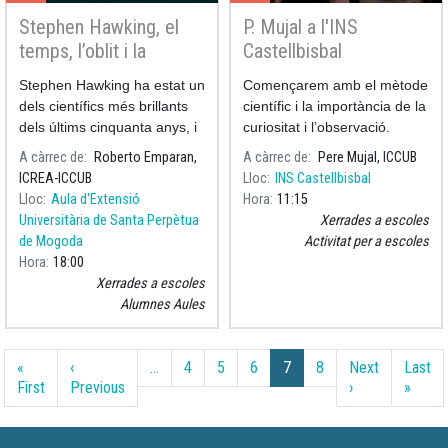
Finalment, parlarem de les
Finalment, parlarem de les
Stephen Hawking, el
P. Mujal a l'INS
aplicacions de la física
aplicacions de la física
quàntica en la vida
quàntica en la vida
temps, l’oblit i la
Castellbisbal
quotidiana.
quotidiana.
quàntica en els forats
Stephen Hawking ha estat un
Començarem amb el mètode
negres
dels científics més brillants
científic i la importància de la
dels últims cinquanta anys, i
curiositat i l’observació.
un dels éssers humans més
Introduiré conceptes
A càrrec de
Roberto Emparan,
A càrrec de
Pere Mujal, ICCUB
excepcionals que ha vist el
quàntics comparant una
ICREA-ICCUB
Lloc
INS Castellbisbal
nostre planeta.
pilota amb una partícula
Lloc
Aula d'Extensió
Hora
11:15
quàntica. Com les podem
Universitària de Santa Perpètua
Xerrades a escoles
treure d’un pou? Amb quina
de Mogoda
Activitat per a escoles
farem gols més
Hora
18:00
espectaculars? En podem
Xerrades a escoles
tenir dues d’idèntiques? Les
Alumnes Aules
podem tenir juntes? Per
respondre les preguntes
Paginació
parlarem de probabilitat i del
«
‹
…
4
5
6
7
8
Next
Last
principi d’incertesa de
Primera pàgina
Pàgina anterior
Pàgina següent
Últim
First
Previous
›
»
Heisenberg, d’interferències,
de distingibilitat i del principi
d’exclusió de Pauli.