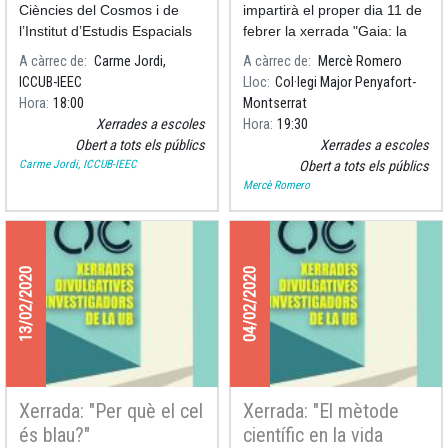
Biblioteca pública
Ciències del Cosmos i de
impartirà el proper dia 11 de
Carles Rahola de Girona
l’Institut d’Estudis Espacials
febrer la xerrada "Gaia: la
de Catalunya (IEEC), Carme
màquina dels
A càrrec de
Carme Jordi,
A càrrec de
Mercè Romero
Jordi, oferirà la xerrada
descobriments", en motiu de
ICCUB-IEEC
Lloc
Col·legi Major Penyafort-
«Mesurem l'Univers pam a
la celebració del Dia
Hora
18:00
Montserrat
pam» el proper dijous 4 de
Internacional de les Dones i
Xerrades a escoles
Hora
19:30
novembre a la biblioteca
les Nenes a la Ciència.
Obert a tots els públics
Xerrades a escoles
Carles Rahola de Girona.
Carme Jordi, ICCUB-IEEC
Obert a tots els públics
Mercè Romero
13/02/2020
04/02/2020
Xerrada: "Per què el cel
Xerrada: "El mètode
és blau?"
científic en la vida